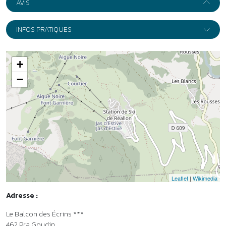
Leaflet
|
Wikimedia
Adresse :
Le Balcon des Écrins ***
462 Pra Goudin
05160
Réallon
Itinéraire
Accès en train et en bus
•
Gare de Chorges à 17 km. Plus d’infos sur
www.sncf-connect.com
•
Liaison en covoiturage ou en taxi jusqu’à l’hôtel club (17 km).
Organisme gestionnaire
•
Vacances Léo Lagrange - Membre de l’association Parcours.