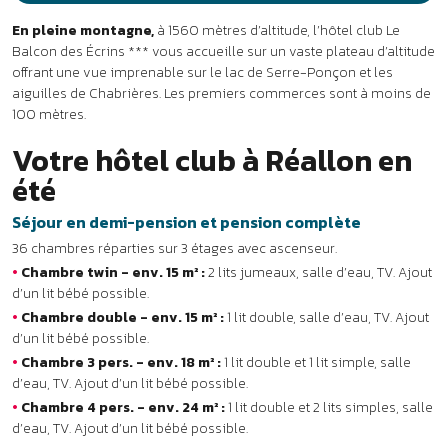
•
Chambre twin - env. 15 m² :
2 lits jumeaux, salle d’eau, TV. Ajout
d’un lit bébé possible.
•
Chambre double - env. 15 m² :
1 lit double, salle d’eau, TV. Ajout
d’un lit bébé possible.
•
Chambre 3 pers. - env. 18 m² :
1 lit double et 1 lit simple, salle
d’eau, TV. Ajout d’un lit bébé possible.
•
Chambre 4 pers. - env. 24 m² :
1 lit double et 2 lits simples, salle
d’eau, TV. Ajout d’un lit bébé possible.
Les services
•
Inclus :
Wi-Fi dans les espaces communs, ludothèque, local à
vélos sécurisé, parking privé.
•
En supplément :
bar, kit bébé (sur réservation), laverie.
La restauration
À table :
une cuisine familiale et des spécialités du terroir
(tourtons du Champsaur, ravioles, tomme des Alpes) sont
proposées au restaurant ou sur la terrasse de 300 m² avec vue
panoramique sur les montagnes. Petit déjeuner continental.
Déjeuner et dîner servis en buffets ou à l’assiette selon la saison.