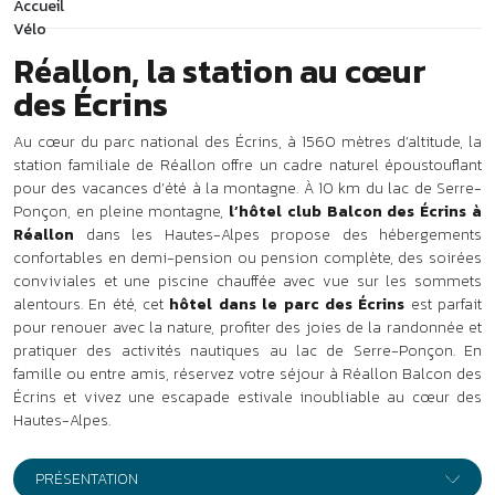
conviviales et une piscine chauffée avec vue sur les sommets
alentours. En été, cet
hôtel dans le parc des Écrins
est parfait
pour renouer avec la nature, profiter des joies de la randonnée et
pratiquer des activités nautiques au lac de Serre-Ponçon. En
famille ou entre amis, réservez votre séjour à Réallon Balcon des
Écrins et vivez une escapade estivale inoubliable au cœur des
Hautes-Alpes.
PRÉSENTATION
En pleine montagne,
à 1560 mètres d’altitude, l’hôtel club Le
Balcon des Écrins *** vous accueille sur un vaste plateau d’altitude
offrant une vue imprenable sur le lac de Serre-Ponçon et les
aiguilles de Chabrières. Les premiers commerces sont à moins de
100 mètres.
Votre hôtel club à Réallon en
été
Séjour en demi-pension et pension complète
36 chambres réparties sur 3 étages avec ascenseur.