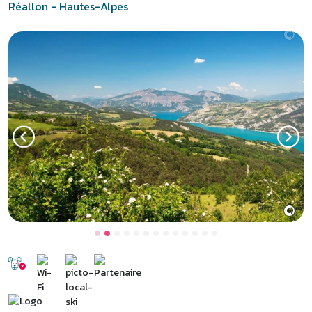
Réallon - Hautes-Alpes
©
Previous
Next
Réallon, la station au cœur
des Écrins
Au cœur du parc national des Écrins, à 1560 mètres d’altitude, la
station familiale de Réallon offre un cadre naturel époustouflant
pour des vacances d’été à la montagne. À 10 km du lac de Serre-
Ponçon, en pleine montagne,
l’hôtel club Balcon des Écrins à
Réallon
dans les Hautes-Alpes propose des hébergements
confortables en demi-pension ou pension complète, des soirées