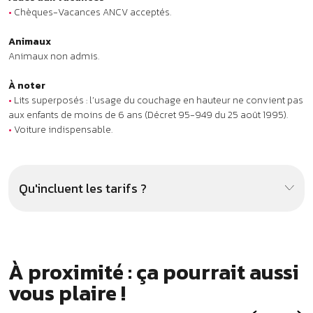
Qu'incluent les tarifs ?
À proximité : ça pourrait aussi
vous plaire !
.
Hôtel club Risoul 1850 ***
Campin