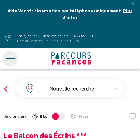
Aide Vacaf : réservation par téléphone uniquement.
Plus
d'infos
Une question ? Appellez-nous au
04 34 09 12 50
lundi au vendredi 9h-12h30 / 13h30-17h
Je viens en
Eté
Hiver
Le Balcon des Écrins ***