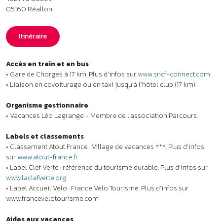
Labels et classements
•
Classement Atout France : Village de vacances ***. Plus d’infos
sur
www.atout-france.fr
•
Label Clef Verte : référence du tourisme durable. Plus d’infos sur
www.laclefverte.org
•
Label Accueil Vélo : France Vélo Tourisme. Plus d’infos sur
www.francevelotourisme.com
Aides aux vacances
•
Chèques-Vacances ANCV acceptés.
Animaux
Animaux non admis.
À noter
•
Lits superposés : l’usage du couchage en hauteur ne convient pas
aux enfants de moins de 6 ans (Décret 95-949 du 25 août 1995).
•
Voiture indispensable.