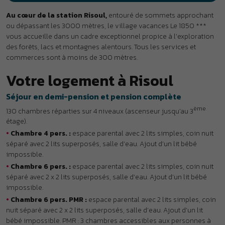
•
Chambre 4 pers. :
espace parental avec 2 lits simples, coin nuit
séparé avec 2 lits superposés, salle d’eau. Ajout d’un lit bébé
impossible.
•
Chambre 6 pers. :
espace parental avec 2 lits simples, coin nuit
séparé avec 2 x 2 lits superposés, salle d’eau. Ajout d’un lit bébé
impossible.
•
Chambre 6 pers. PMR :
espace parental avec 2 lits simples, coin
nuit séparé avec 2 x 2 lits superposés, salle d’eau. Ajout d’un lit
bébé impossible. PMR : 3 chambres accessibles aux personnes à
mobilité réduite.
Les services
•
Inclus :
Wi-Fi à la réception, salon TV, bibliothèque, prêt de lit
bébé (sur réservation).
•
En supplément :
bar avec terrasse panoramique, laverie.
La restauration
À table :
une cuisine traditionnelle et des spécialités régionales
sont proposées sous forme de buffets à volonté avec un large
choix d’entrées, plats et desserts. Vin à discrétion. L’hôtel club