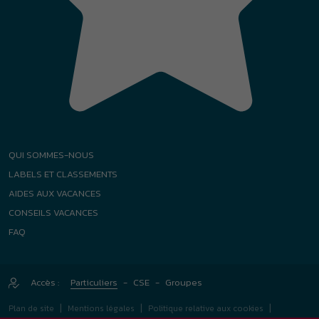
AIDES AUX VACANCES
CONSEILS VACANCES
FAQ
Accès :
Particuliers
-
CSE
-
Groupes
|
|
|
Plan de site
Mentions légales
Politique relative aux cookies
|
|
Conditions générales
Gestion des Cookies
Agence Félix