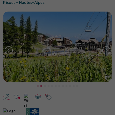
Risoul - Hautes-Alpes
©
Previous
Next
Risoul en été, des vacances
actives !
Face au parc national des Écrins, à 1850 mètres d’altitude, Risoul
est une station familiale emblématique des Hautes-Alpes. Au cœur
de la montagne,
l’Hôtel club Le 1850 à Risoul
propose des
chambres en demi-pension et pension complète, des espaces
communs modernes et des animations pour toute la famille. En
été, Risoul offre un cadre exceptionnel pour les amoureux de la