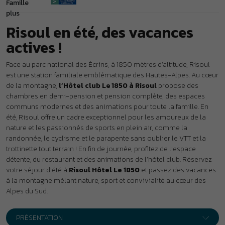
nature et les passionnés de sports en plein air, comme la
randonnée, le cyclisme et le parapente sans oublier le VTT et la
trottinette tout terrain ! En fin de journée, profitez de l’espace
détente, du restaurant et des animations de l’hôtel club. Réservez
votre séjour d’été à
Risoul Hôtel Le 1850
et passez des vacances
à la montagne mêlant nature, sport et convivialité au cœur des
Alpes du Sud.
PRÉSENTATION
Au cœur de la station Risoul,
entouré de sommets approchant
ou dépassant les 3000 mètres, le village vacances Le 1850 ***
vous accueille dans un cadre exceptionnel propice à l’exploration
des forêts, lacs et montagnes alentours. Tous les services et
commerces sont à moins de 300 mètres.
Votre logement à Risoul
Séjour en demi-pension et pension complète
ème
130 chambres réparties sur 4 niveaux (ascenseur jusqu’au 3
étage).