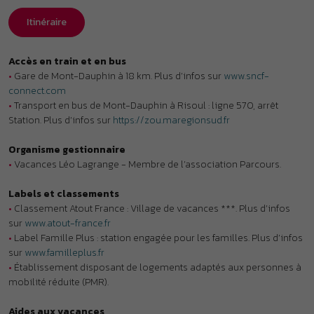
Labels et classements
•
Classement Atout France : Village de vacances ***. Plus d’infos
sur
www.atout-france.fr
•
Label Famille Plus : station engagée pour les familles. Plus d’infos
sur
www.familleplus.fr
•
Établissement disposant de logements adaptés aux personnes à
mobilité réduite (PMR).
Aides aux vacances
•
Chèques-Vacances ANCV acceptés.
•
Village vacances VACAF habilité à recevoir l’aide aux vacances
familles de la CAF (AVF).
Animaux
Animaux non admis.
À noter
•
Clubs enfants : accueil des enfants sous réserve de disponibilités
pour les courts séjours.
•
Lits superposés : l’usage du couchage en hauteur ne convient pas
aux enfants de moins de 6 ans (Décret 95-949 du 25 août 1995).