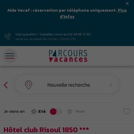
Aide Vacaf : réservation par téléphone uniquement.
Plus
d'infos
Une question ? Appellez-nous au
04 34 09 12 50
lundi au vendredi 9h-12h30 / 13h30-17h
Je viens en
Eté
Hiver
Hôtel club Risoul 1850 ***