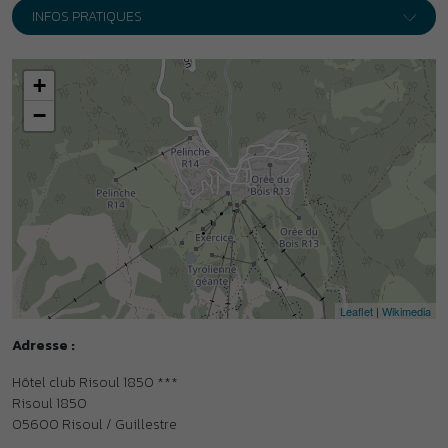
Leaflet
|
Wikimedia
Adresse :
Hôtel club Risoul 1850 ***
Risoul 1850
05600
Risoul / Guillestre
Itinéraire
Accès en train et en bus
•
Gare de Mont-Dauphin à 18 km. Plus d’infos sur
www.sncf-
connect.com
•
Transport en bus de Mont-Dauphin à Risoul : ligne 570, arrêt
Station. Plus d’infos sur
https://zou.maregionsud.fr
Organisme gestionnaire
•
Vacances Léo Lagrange - Membre de l’association Parcours.