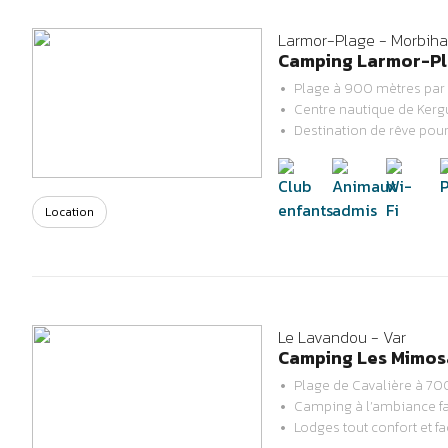
Larmor-Plage - Morbih
Camping Larmor-Pl
Plage à 900 mètres par 
Centre nautique de Kerg
Previous
Next
Destination de rêve pour
Location
Le Lavandou - Var
Camping Les Mimosa
Plage de Cavalière à 70
Camping à l’ambiance f
Previous
Next
Lodges tout confort et fa