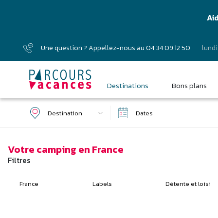
Ai
Une question ? Appellez-nous au
04 34 09 12 50
lundi
Destinations
Bons plans
Votre camping en France
Agrément VACAF
Filtres
Accueil vélo
Bonne adresse FFV
Famille Plus
Ecolabel européen
Clef Verte