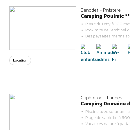
Bénodet - Finistère
Camping Poulmic **
Plage du Letty à 300 mèt
Proximité de l’archipel 
Previous
Next
Des paysages marins sp
Location
Capbreton - Landes
Camping Domaine de
Piscine avec solarium fa
Plage de sable fin à 60
Previous
Next
Vacances nature à parta