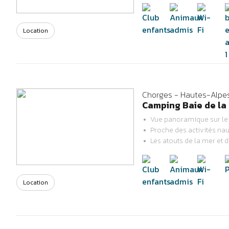
Location
Chorges - Hautes-Alpe
Camping Baie de la 
Vue panoramique sur le
Proche des activités nau
Previous
Next
Les atouts de la mer et 
Location