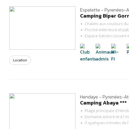
Espelette - Pyrenées-A
Camping Biper Gorri
Chalets aux couleurs du
Piscine extérieure et pa
Previous
Next
Espace balnéo couvert e
Location
Hendaye - Pyrenées-At
Camping Abaya ***
Plage principale d’Hend
Domaine arboré et à l’éc
Previous
Next
À quelques minutes de 