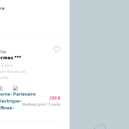
Var
rmes ***
 à 4 km
ium et transats
uille
299 €
Meilleur prix / 7 nuits