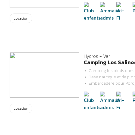
Location
Hyères - Var
Camping Les Salines
Camping les pieds dans 
Base nautique et de pl
Previous
Next
Embarcadère pour Porqu
Location