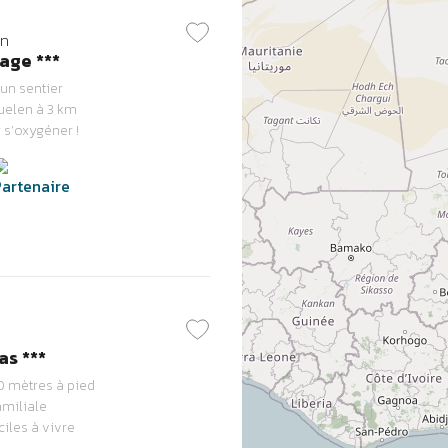
an
age ***
un sentier
uelen à 3 km
 s’oxygéner !
s ***
0 mètres à pied
amiliale
ciles à vivre