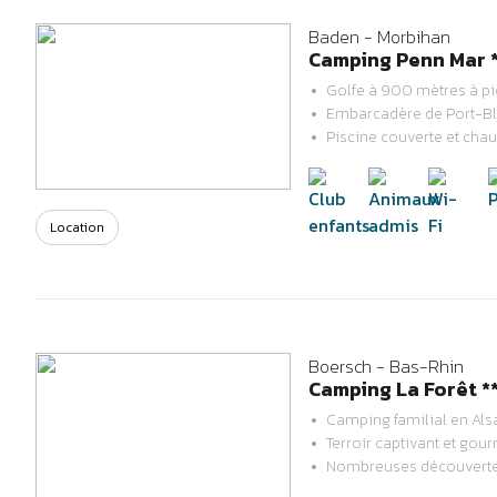
Tourisme et handi
Baden - Morbihan
Plus beaux village
Camping Penn Mar *
Golfe à 900 mètres à p
Embarcadère de Port-Bl
Previous
Next
Piscine couverte et chau
Location
Boersch - Bas-Rhin
Camping La Forêt *
Camping familial en Als
Terroir captivant et go
Previous
Next
Nombreuses découverte