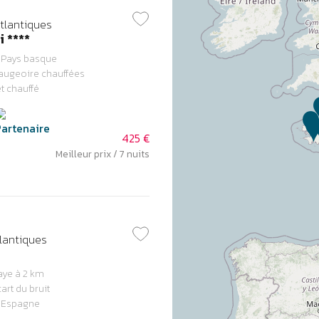
tlantiques
 ****
 Pays basque
taugeoire chauffées
t chauffé
425 €
Meilleur prix / 7 nuits
lantiques
aye à 2 km
art du bruit
l’Espagne