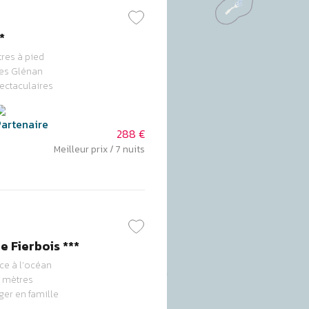
*
res à pied
des Glénan
ectaculaires
288 €
Meilleur prix / 7 nuits
 Fierbois ***
ce à l’océan
0 mètres
ger en famille