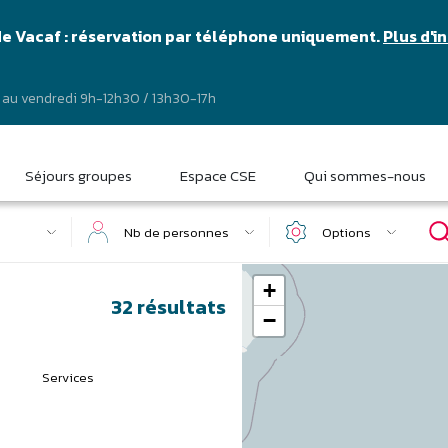
de Vacaf : réservation par téléphone uniquement.
Plus d'i
 au vendredi 9h-12h30 / 13h30-17h
Séjours groupes
Espace CSE
Qui sommes-nous
Nb de personnes
Options
Adulte :
Enfant :
+
32
résultats
Un animal admis
−
Wi-Fi gratuit
élo
Local/casier à skis
Bar / snack-bar
Logement PMR
Prêt de kit bébé