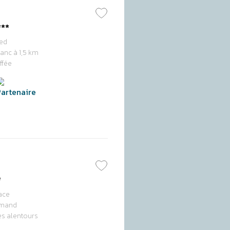
caps
Local à vélos
s de France
Borne(s) pour voitures
**
électriques
ied
anc à 1,5 km
ffée
*
ace
urmand
s alentours