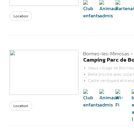
Location
Bormes-les-Mimosas - 
Camping Parc de Bo
Vieux village de Bormes
Belle piscine avec solar
Previous
Next
Cadre verdoyant et tranq
Location