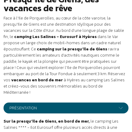
vos
vacances en bord de mer
à Hyères au camping Les Salines
et créez-vous des souvenirs mémorables au bord de
Méditerranée !
PRÉSENTATION
Sur la presqu’île de Giens, en bord de mer,
le camping Les
Salines **** - Ilot Eurosurf offre plusieurs accès directs à une
longue plage de sable fin. Le camping intègre une base nautique et
une école de plongée : c’est le lieu idéal pour profiter de vacances
sans la voiture ! Supermarché à 6 km.
Vos vacances au camping à
Hyères
99 logements répartis dans un parc ouvrant sur la mer.
Séjour en location : les mobil-homes
•
Mobil-home 3/6 pers. - env. 27 m² :
séjour avec coin cuisine
équipé et canapé-lit 2 places (pour 1 adulte ou 2 enfants de -12 ans),