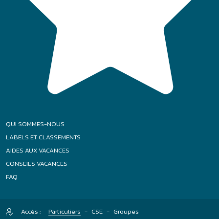
QUI SOMMES-NOUS
LABELS ET CLASSEMENTS
AIDES AUX VACANCES
CONSEILS VACANCES
FAQ
Accès :
Particuliers
-
CSE
-
Groupes
|
|
|
Plan de site
Mentions légales
Politique relative aux cookies
|
|
Conditions générales
Gestion des Cookies
Agence Félix