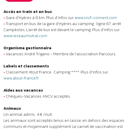
www.atout-france.fr
Aides aux vacances
•
Chèques-Vacances ANCV acceptés.
Animaux
Un animal admis : 4 € /nuit.
Les animaux sont acceptés tenus en laisse, en dehors des espaces
communs et moyennant supplément. Le carnet de vaccination est
obligatoire et peut être demandé à votre arrivée. Les animaux
réputés dangereux notamment les chiens de première catégorie
(chiens d’attaque) et de deuxième catégorie (chiens de défense)
ainsi que les animaux non considérés comme des animaux de
compagnie ne sont pas admis. Dans tous les cas, un seul animal
par logement est accepté.
À noter
•
Clubs enfants : accueil des enfants sous réserve de disponibilités
pour les courts séjours.
•
Lits superposés : l’usage du couchage en hauteur ne convient pas
aux enfants de moins de 6 ans (Décret 95-949 du 25 août 1995).