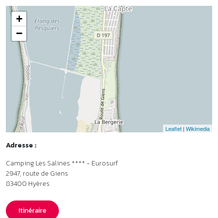
Leaflet
|
Wikimedia
Adresse :
Camping Les Salines **** - Eurosurf
2947, route de Giens
83400
Hyères
Itinéraire
Accès en train et en bus
•
Gare d’Hyères à 8 km. Plus d’infos sur
www.sncf-connect.com
•
Transport en bus de la gare d’Hyères au camping : ligne 67, arrêt
Campéoles. L’arrêt de bus est devant le camping. Plus d’infos sur
www.reseaumistral.com
Organisme gestionnaire
•
Vacances André Trigano - Membre de l’association Parcours.
Labels et classements
•
Classement Atout France : Camping ****. Plus d’infos sur