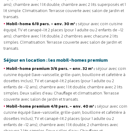
cuisine équipé (lave-vaisselle, grille-pain, bouilloire et cafetière à
dosettes inclus), TV et canapé-lit 2 places (pour 1 adulte ou 2
enfants de -12 ans), chambre avec 1 lit double, chambre avec 2 lits
simples. Deux salles d’eau. Chauffage et climatisation. Terrasse
couverte avec salon de jardin et transats.
•
Mobil-home premium 4/8 pers. - env. 40 m² :
séjour avec coin
cuisine équipé (lave-vaisselle, grille-pain, bouilloire et cafetière à
dosettes inclus), TV et canapé-lit 2 places (pour 1 adulte ou 2
enfants de -12 ans), chambre avec 1 lit double, 2 chambres avec
chacune 2 lits simples. Deux salles d’eau. Chauffage et
climatisation. Terrasse couverte avec salon de jardin et transats et
roof-top permettant d’apercevoir la mer.
Les services
•
Inclus :
Wi-Fi à la réception, salon TV, parking privé.
•
En supplément :
kit bébé (sur réservation : lit parapluie, chaise
haute et baignoire), linge de lit, linge de toilette, laverie, forfait
ménage. De début avril à fin septembre : bar, restaurant et dépôt de
pain.