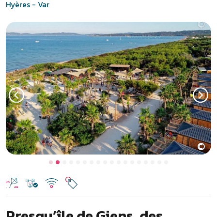
Hyères - Var
©
Previous
Next
Presqu’île de Giens, des
vacances de rêve
Face à l’île de Porquerolles, au cœur de la côte varoise, la
presqu’île de Giens est une destination idyllique pour des
vacances sur la Côte d’Azur. Au bord d’une longue plage de sable
fin, le
camping Les Salines - Eurosurf à Hyères
dans le Var
propose un large choix de mobil-homes dans un cadre naturel
époustouflant. Ce
camping sur la presqu’île de Giens
ravira
particulièrement les amateurs d’activités nautiques comme le
paddle, le kayak et la plongée qui peuvent être pratiquées sur
place ! Ceux qui veulent explorer l’île de Porquerolles pourront
embarquer au port de la Tour Fondue à seulement 3 km. Réservez