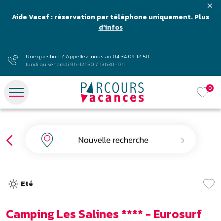
Aide Vacaf : réservation par téléphone uniquement.
Plus
d'infos
Une question ? Appellez-nous au
04 34 09 12 50
lundi au vendredi 9h-12h30 / 13h30-17h
0
Eté
Camping Les Salines **** - Eurosurf