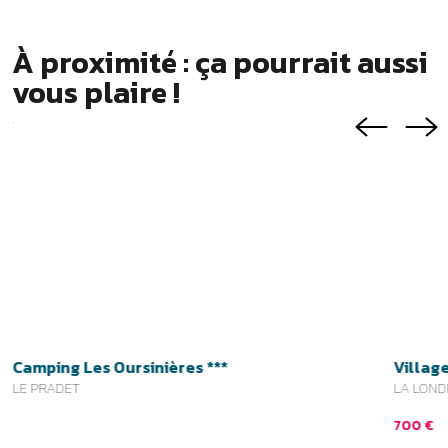
Camping Les Oursinières ***
Villag
LE PRADET
LA LON
700 €
Suivez-nous
Inscrivez-vous à la Newsletter