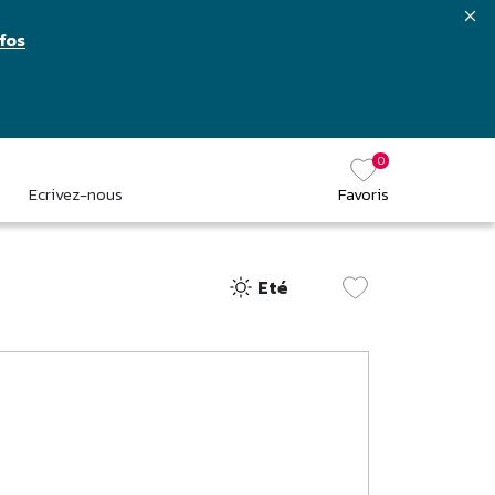
nfos
0
Ecrivez-nous
Favoris
Eté