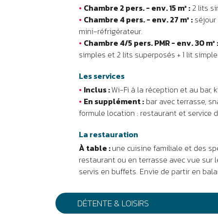
•
Chambre 2 pers. - env. 15 m² :
2 lits s
•
Chambre 4 pers. - env. 27 m² :
séjour 
mini-réfrigérateur.
•
Chambre 4/5 pers. PMR - env. 30 m² 
simples et 2 lits superposés + 1 lit simple
Les services
•
Inclus :
Wi-Fi à la réception et au bar, k
•
En supplément :
bar avec terrasse, sna
formule location : restaurant et service d
La restauration
À table :
une cuisine familiale et des sp
restaurant ou en terrasse avec vue sur le
servis en buffets. Envie de partir en bal
DÉTENTE & LOISIRS