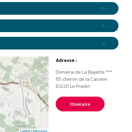
Adresse :
Domaine de La Bayette ***
155 chemin de la Carraire
83220
Le Pradet
Itinéraire
Leaflet
|
Wikimedia