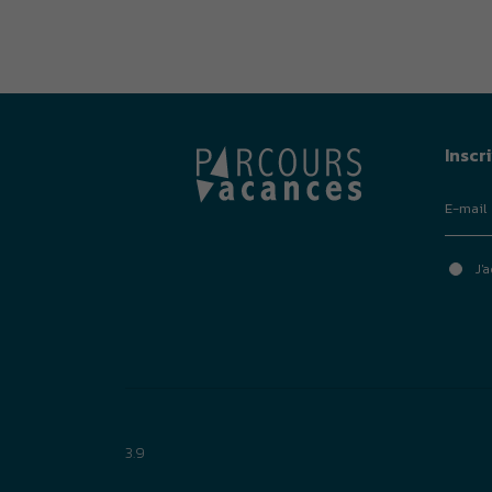
Inscr
J'
3.9