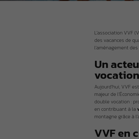
L’association VVF (V
des vacances de qua
l’aménagement des t
Un acteu
vocatio
Aujourd’hui, VVF est 
majeur de l’Économie
double vocation : p
en contribuant à la
montagne grâce à l’a
VVF en c