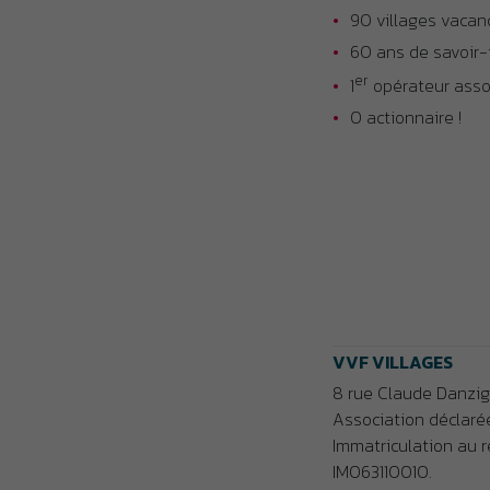
90 villages vacan
60 ans de savoir-
er
1
opérateur assoc
0 actionnaire !
VVF VILLAGES
8 rue Claude Danzi
Association déclarée 
Immatriculation au 
IM063110010.