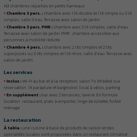
•
Inclus :
Wi-Fi au bar et à la réception, salon TV, kit bébé (sur
réservation : lit parapluie et baignoire), local à vélos, parking.
•
En supplément :
bar avec 2 terrasses, laverie. En formule
location : restaurant, plats à emporter, linge de toilette, forfait
ménage.
La restauration
À table :
une cuisine à base de produits de saison et des
spécialités locales sont proposées dans un restaurant climatisé
ou en terrasse ombragée avec vue sur la piscine à la belle saison.
Tous les repas sont servis sous forme de buffets frais et variés.
Espace grillades en été. Envie de partir en balade à la journée :
réservez votre panier-repas !
DÉTENTE & LOISIRS
À DÉCOUVRIR
AVIS