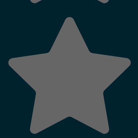
QUI SOMMES-NOUS
LABELS ET CLASSEMENTS
AIDES AUX VACANCES
CONSEILS VACANCES
FAQ
Accès :
Particuliers
-
CSE
-
Groupes