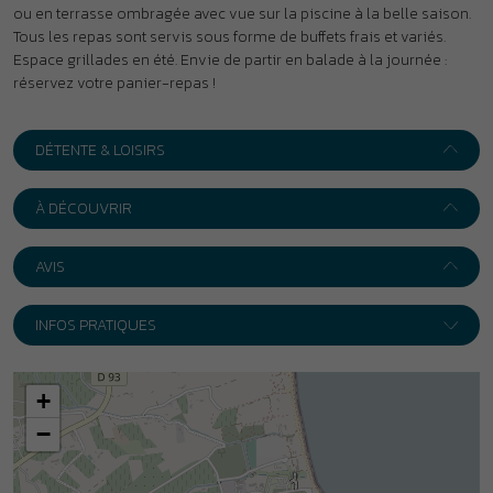
INFOS PRATIQUES
+
−
Leaflet
|
Wikimedia
Adresse :
Le Sentier des Pins ***
1332 route de Bonne Terrasse