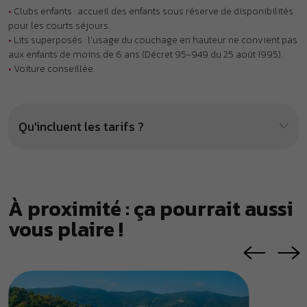
À proximité : ça pourrait aussi
vous plaire !
.
Camping Les Mimosas ***
Réside
LE LAVANDOU
FRÉJUS
367 €
447 €