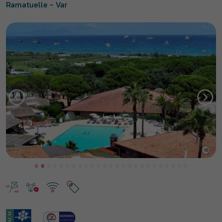
Ramatuelle - Var
©
Previous
Next
Vos vacances à Ramatuelle
dans le Var
Envie de vacances sur la côte d’Azur ? Sur la presqu’île de Saint-
Tropez, Ramatuelle est une destination de rêve pour des vacances
bord de mer dans le Var. À 5 minutes à pied de la célèbre plage de
Pampelonne, le village vacances
Le Sentier des Pins à
Ramatuelle
propose des appartements et des chambres
confortables en location, demi-pension ou pension complète, une