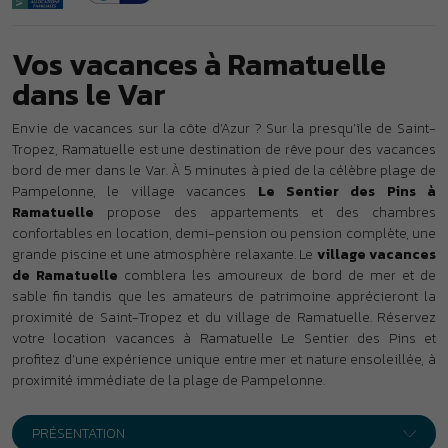
grande piscine et une atmosphère relaxante. Le
village vacances
de Ramatuelle
comblera les amoureux de bord de mer et de
sable fin tandis que les amateurs de patrimoine apprécieront la
proximité de Saint-Tropez et du village de Ramatuelle. Réservez
votre location vacances à Ramatuelle Le Sentier des Pins et
profitez d’une expérience unique entre mer et nature ensoleillée, à
proximité immédiate de la plage de Pampelonne.
PRÉSENTATION
À 9 km de Saint-Tropez,
à 5 minutes à pied de la plage de
Pampelonne, le village vacances Le Sentier des Pins à Ramatuelle
vous accueille dans de petits bâtiments de style provençal nichés
au cœur d’une pinède de 5 hectares. Tous les commerces sont à
moins de 5 km.
Votre village vacances à
Ramatuelle
Séjour en location
43 gites répartis en petits hameaux.