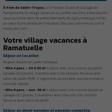
•
Gite 4 pers. - 24 à 30 m² :
séjour avec coin cuisine équipé et
canapé-lit 2 places, chambre avec 2 lits simples. Terrasse avec
salon de jardin. PMR : 2 logements accessibles aux personnes à
mobilité réduite.
•
Gite 6 pers. - env. 36 m² :
séjour avec coin cuisine équipé et
canapé-lit 2 places, 2 chambres avec chacune 2 lits simples.
Terrasse avec salon de jardin.
Séjour en demi-pension et pension complète
143 chambres réparties en petits hameaux.
•
Chambre 3 pers. :
chambre avec 1 lit double et 1 lit simple ou 3 lit
simples, salle d’eau. Terrasse avec salon de jardin.
•
Chambre 3 pers. PMR :
chambre avec 3 lit simples, salle d’eau.
Terrasse avec salon de jardin. PMR : chambre accessible aux
personnes à mobilité réduite.
•
Chambre 4 pers. :
chambre avec 2 lits simples et 2 lits
superposés ou 3 lits simples et 1 lit-tiroir, salle d’eau. Terrasse avec
salon de jardin.
Les services