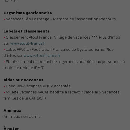
Aides aux vacances
•
Chèques-Vacances ANCV acceptés.
•
Village vacances VACAF habilité à recevoir l’aide aux vacances
familles de la CAF (AVF).
Animaux
Animaux non admis.
À noter
•
Clubs enfants : accueil des enfants sous réserve de disponibilités
pour les courts séjours.
•
Lits superposés : l’usage du couchage en hauteur ne convient pas
aux enfants de moins de 6 ans (Décret 95-949 du 25 août 1995).
•
Voiture conseillée.
Qu'incluent les tarifs ?