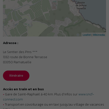
83350
Ramatuelle
Itinéraire
Accès en train et en bus
•
Gare de Saint-Raphaël à 40 km. Plus d’infos sur
www.sncf-
connect.com
•
Transport en covoiturage ou en taxi jusqu’au village de vacances
(40 km).
Organisme gestionnaire
•
Vacances Léo Lagrange - Membre de l’association Parcours.
Labels et classements
•
Classement Atout France : Village de vacances ***. Plus d’infos
sur
www.atout-france.fr
•
Label FFVélo : Fédération Française de Cyclotourisme. Plus
d’infos sur
www.veloenfrance.fr
•
Établissement disposant de logements adaptés aux personnes à
mobilité réduite (PMR).