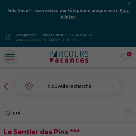
Aide Vacaf : réservation par téléphone uniquement.
Plus
d'infos
Une question ? Appellez-nous au
04 34 09 12 50
lundi au vendredi 9h-12h30 / 13h30-17h
0
Eté
Le Sentier des Pins ***