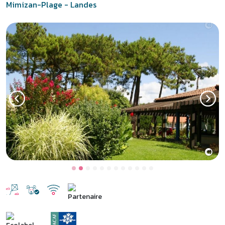
Mimizan-Plage - Landes
©
Previous
Next
Mimizan Plage : des vacances
actives !
Entre forêt, lacs et océan, Mimizan est un joyau de la Côte d’Argent
et une destination idéale pour des vacances en bord de mer dans
les Landes. À 400 mètres des plages de l’océan Atlantique, le
village club Mimizan Plage
propose des hébergements
confortables répartis sur un village vacances et un camping, une
piscine extérieure chauffée et des animations pour toute la famille.