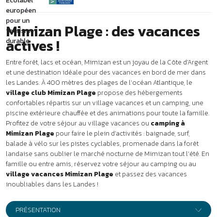
Profitez de votre séjour au village vacances ou
camping à
Mimizan Plage
pour faire le plein d’activités : baignade, surf,
balade à vélo sur les pistes cyclables, promenade dans la forêt
landaise sans oublier le marché nocturne de Mimizan tout l’été. En
famille ou entre amis, réservez votre séjour au camping ou au
village vacances Mimizan Plage
et passez des vacances
inoubliables dans les Landes !
PRÉSENTATION
À 400 mètres de la plage de Mimizan, sur un terrain planté de pins
maritimes, le village club Mimizan Plage *** propose des
hébergements modernes et confortables répartis dans 2 zones : le
village vacances et le camping. Les services et commerces sont à
moins de 500 mètres.
Votre location vacances à
Mimizan
Au village vacances, en location ou en demi-pension
72 logements répartis dans 2 résidences de 2 niveaux.