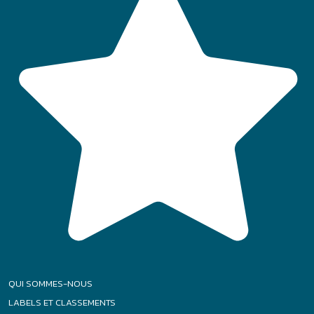
QUI SOMMES-NOUS
LABELS ET CLASSEMENTS
AIDES AUX VACANCES
CONSEILS VACANCES
FAQ
Accès :
Particuliers
-
CSE
-
Groupes
|
|
|
Plan de site
Mentions légales
Politique relative aux cookies
|
|
Conditions générales
Gestion des Cookies
Agence Félix