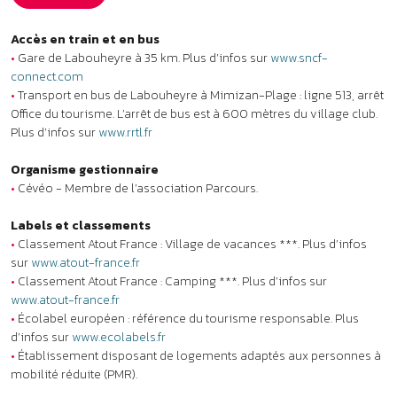
Labels et classements
•
Classement Atout France : Village de vacances ***. Plus d’infos
sur
www.atout-france.fr
•
Classement Atout France : Camping ***. Plus d’infos sur
www.atout-france.fr
•
Écolabel européen : référence du tourisme responsable. Plus
d’infos sur
www.ecolabels.fr
•
Établissement disposant de logements adaptés aux personnes à
mobilité réduite (PMR).
Aides vacances
•
Chèques-Vacances ANCV acceptés.
•
Village vacances VACAF habilité à recevoir l’aide aux vacances
familles de la CAF (AVF).
Animaux
Un animal admis : 9 € /nuit.
Les animaux sont acceptés tenus en laisse, en dehors des espaces
communs et moyennant supplément. Le carnet de vaccination est
obligatoire et peut être demandé à votre arrivée. Les animaux
réputés dangereux notamment les chiens de première catégorie
(chiens d’attaque) et de deuxième catégorie (chiens de défense)