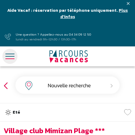
Aide Vacaf : réservation par téléphone uniquement.
Plus
d'infos
Une question ? Appellez-nous au
04 34 09 12 50
lundi au vendredi 9h-12h30 / 13h30-17h
Eté
Village club Mimizan Plage ***