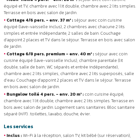
d’eau. Couchage d’appoint 2 places et TV dans le séjour. Terrasse
en bois avec salon de jardin.
•
Bungalow toilé 4 pers. - env. 20 m² :
coin cuisine équipé,
chambre avec 1 lit double, chambre avec 2 lits simples. Terrasse en
bois avec salon de jardin. Logement sans sanitaires. Bloc sanitaire
séparé (H/F) : toilettes, lavabo, douche, évier.
Les services
•
Inclus :
Wi-Fi à la réception, salon TV, kit bébé (sur réservation),
espace barbecues, parking privé.
•
En supplément :
bar avec terrasse, service de plats à emporter
en juillet et août, laverie, forfait ménage. Bornes de recharge pour
les voitures électriques.
La restauration
À table :
durant les vacances scolaires d’été, le restaurant sur
place propose des repas à la carte et un supplément demi-
pension (petit déjeuner et dîner) dans une salle de restaurant
lumineuse et spacieuse.