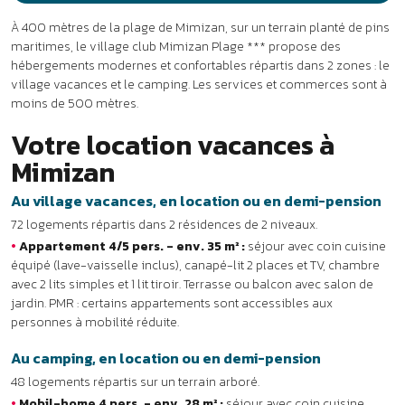
•
Appartement 4/5 pers. - env. 35 m² :
séjour avec coin cuisine
équipé (lave-vaisselle inclus), canapé-lit 2 places et TV, chambre
avec 2 lits simples et 1 lit tiroir. Terrasse ou balcon avec salon de
jardin. PMR : certains appartements sont accessibles aux
personnes à mobilité réduite.
Au camping, en location ou en demi-pension
48 logements répartis sur un terrain arboré.
•
Mobil-home 4 pers. - env. 28 m² :
séjour avec coin cuisine
équipé et TV, chambre avec 1 lit double, chambre avec 2 lits simples.
Terrasse en bois avec salon de jardin.
•
Cottage 4/6 pers. - env. 37 m² :
séjour avec coin cuisine
équipé (lave-vaisselle inclus), 2 chambres avec chacune 2 lits
simples et entrée indépendante, 2 salles de bain. Couchage
d’appoint 2 places et TV dans le séjour. Terrasse en bois avec salon
de jardin.
•
Cottage 6/8 pers. premium - env. 40 m² :
séjour avec coin
cuisine équipé (lave-vaisselle inclus), chambre parentale (lit
double, salle de bain, WC séparés et entrée indépendante),
chambre avec 2 lits simples, chambre avec 2 lits superposés, salle