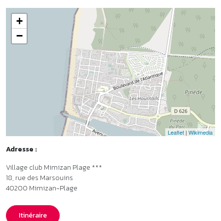
Leaflet
|
Wikimedia
Adresse :
Village club Mimizan Plage ***
18, rue des Marsouins
40200
Mimizan-Plage
Itinéraire
Accès en train et en bus
•
Gare de Labouheyre à 35 km. Plus d’infos sur
www.sncf-
connect.com
•
Transport en bus de Labouheyre à Mimizan-Plage : ligne 513, arrêt
Office du tourisme. L’arrêt de bus est à 600 mètres du village club.
Plus d’infos sur
www.rrtl.fr
Organisme gestionnaire
•
Cévéo - Membre de l’association Parcours.