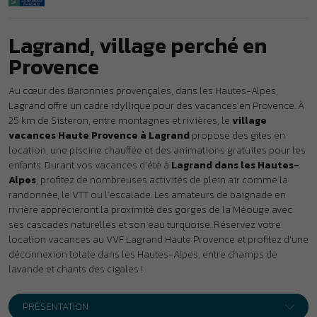
Alpes
, profitez de nombreuses activités de plein air comme la
randonnée, le VTT ou l’escalade. Les amateurs de baignade en
rivière apprécieront la proximité des gorges de la Méouge avec
ses cascades naturelles et son eau turquoise. Réservez votre
location vacances au VVF Lagrand Haute Provence et profitez d’une
déconnexion totale dans les Hautes-Alpes, entre champs de
lavande et chants des cigales !
PRÉSENTATION
À 2 km du village perché de Lagrand,
le village vacances Haute
Provence *** propose des gites spacieux dans un cadre provençal
calme et bucolique. Environnement idéal pour les sports de pleine
nature : randonnée, escalade, baignade en rivière, VTT, etc.
Premiers commerces à 1 km. Supermarché à 7 km.
Votre location vacances à
Lagrand
Les gites côté Village
20 gites mitoyens, sur le plateau.