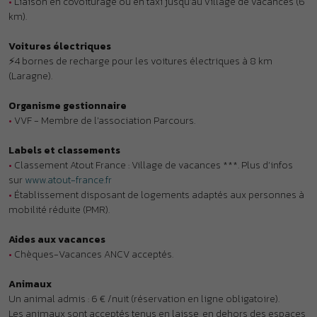
sur
www.atout-france.fr
•
Établissement disposant de logements adaptés aux personnes à
mobilité réduite (PMR).
Aides aux vacances
•
Chèques-Vacances ANCV acceptés.
Animaux
Un animal admis : 6 € /nuit (réservation en ligne obligatoire).
Les animaux sont acceptés tenus en laisse, en dehors des espaces
communs et moyennant supplément. Le carnet de vaccination est
obligatoire et peut être demandé à votre arrivée. Les animaux
réputés dangereux notamment les chiens de première catégorie
(chiens d’attaque) et de deuxième catégorie (chiens de défense)
ainsi que les animaux non considérés comme des animaux de
compagnie ne sont pas admis. Dans tous les cas, un seul animal
par logement est accepté.
À noter
•
L’accueil est accessible par des escaliers en pierre.
•
Clubs enfants : accueil des enfants sous réserve de disponibilités
pour les courts séjours.