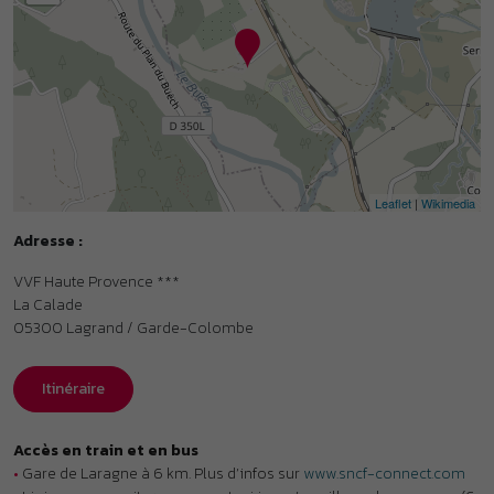
VVF Haute Provence ***
La Calade
05300
Lagrand / Garde-Colombe
Itinéraire
Accès en train et en bus
•
Gare de Laragne à 6 km. Plus d’infos sur
www.sncf-connect.com
•
Liaison en covoiturage ou en taxi jusqu’au village de vacances (6
km).
Voitures électriques
⚡4 bornes de recharge pour les voitures électriques à 8 km
(Laragne).
Organisme gestionnaire
•
VVF - Membre de l’association Parcours.
Labels et classements
•
Classement Atout France : Village de vacances ***. Plus d’infos