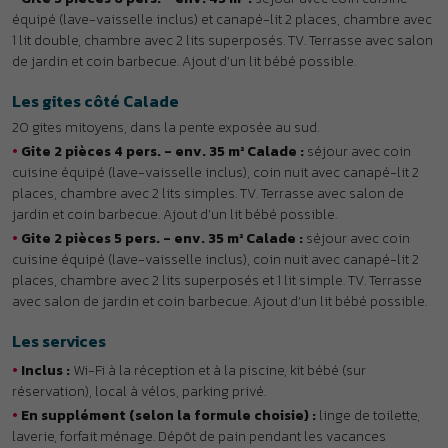
cuisine équipé (lave-vaisselle inclus), coin nuit avec canapé-lit 2
places, chambre avec 2 lits superposés et 1 lit simple. TV. Terrasse
avec salon de jardin et coin barbecue. Ajout d’un lit bébé possible.
Les services
•
Inclus :
Wi-Fi à la réception et à la piscine, kit bébé (sur
réservation), local à vélos, parking privé.
•
En supplément (selon la formule choisie) :
linge de toilette,
laverie, forfait ménage. Dépôt de pain pendant les vacances
scolaires.
La restauration
En supplément :
accolée au village vacances, l’Auberge de
Lagrand vous accueille pour le petit déjeuner, le déjeuner ou le
diner. Réservation et règlement sur place.
DÉTENTE & LOISIRS
À DÉCOUVRIR