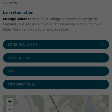
AVIS
INFOS PRATIQUES
+
−
Leaflet
|
Wikimedia
Adresse :