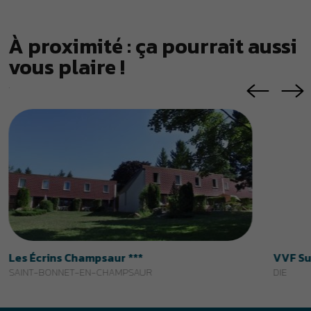
Les Écrins Champsaur ***
VVF Su
SAINT-BONNET-EN-CHAMPSAUR
DIE
Suivez-nous
Inscrivez-vous à la Newsletter