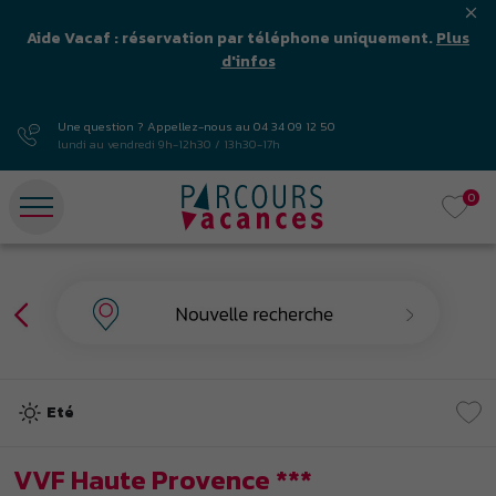
Aide Vacaf : réservation par téléphone uniquement.
Plus
d'infos
Une question ? Appellez-nous au
04 34 09 12 50
lundi au vendredi 9h-12h30 / 13h30-17h
0
Eté
VVF Haute Provence ***