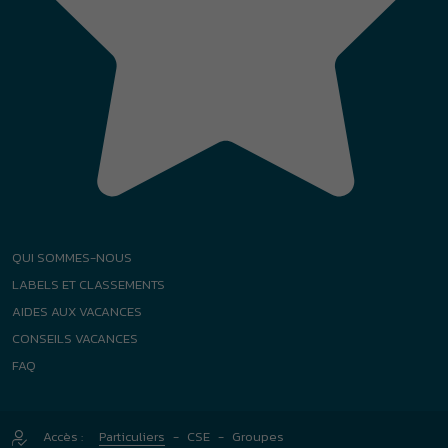
QUI SOMMES-NOUS
LABELS ET CLASSEMENTS
AIDES AUX VACANCES
CONSEILS VACANCES
FAQ
Accès :
Particuliers
-
CSE
-
Groupes
|
|
|
Plan de site
Mentions légales
Politique relative aux cookies
|
|
Conditions générales
Gestion des Cookies
Agence Félix