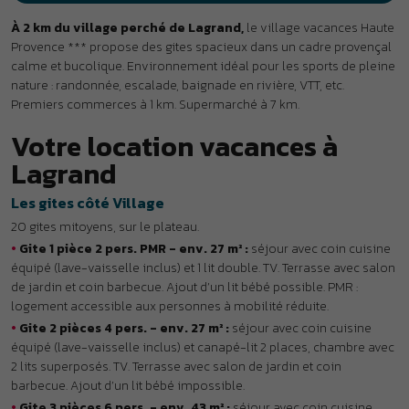
•
Gite 1 pièce 2 pers. PMR - env. 27 m² :
séjour avec coin cuisine
équipé (lave-vaisselle inclus) et 1 lit double. TV. Terrasse avec salon
de jardin et coin barbecue. Ajout d’un lit bébé possible. PMR :
logement accessible aux personnes à mobilité réduite.
•
Gite 2 pièces 4 pers. - env. 27 m² :
séjour avec coin cuisine
équipé (lave-vaisselle inclus) et canapé-lit 2 places, chambre avec
2 lits superposés. TV. Terrasse avec salon de jardin et coin
barbecue. Ajout d’un lit bébé impossible.
•
Gite 3 pièces 6 pers. - env. 43 m² :
séjour avec coin cuisine
équipé (lave-vaisselle inclus) et canapé-lit 2 places, chambre avec
1 lit double, chambre avec 2 lits superposés. TV. Terrasse avec salon
de jardin et coin barbecue. Ajout d’un lit bébé possible.
Les gites côté Calade
20 gites mitoyens, dans la pente exposée au sud.
•
Gite 2 pièces 4 pers. - env. 35 m² Calade :
séjour avec coin
cuisine équipé (lave-vaisselle inclus), coin nuit avec canapé-lit 2
places, chambre avec 2 lits simples. TV. Terrasse avec salon de
jardin et coin barbecue. Ajout d’un lit bébé possible.
•
Gite 2 pièces 5 pers. - env. 35 m² Calade :
séjour avec coin