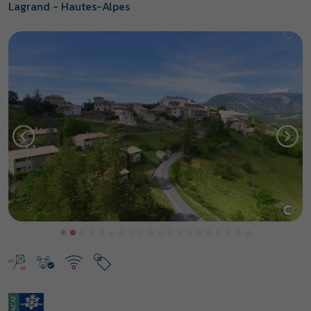
Lagrand - Hautes-Alpes
©
Previous
Next
Lagrand, village perché en
Provence
Au cœur des Baronnies provençales, dans les Hautes-Alpes,
Lagrand offre un cadre idyllique pour des vacances en Provence. À
25 km de Sisteron, entre montagnes et rivières, le
village
vacances Haute Provence à Lagrand
propose des gites en
location, une piscine chauffée et des animations gratuites pour les
enfants. Durant vos vacances d’été à
Lagrand dans les Hautes-