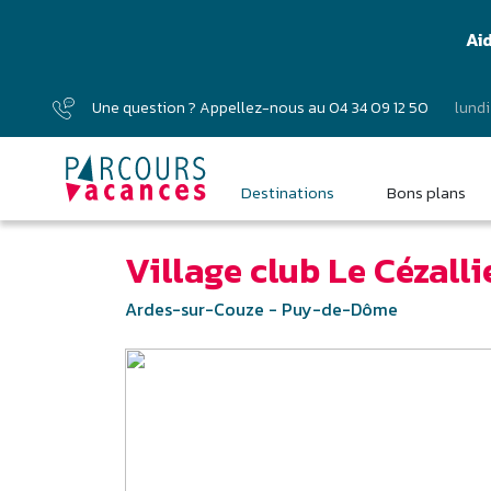
Ai
Une question ? Appellez-nous au
04 34 09 12 50
lundi
Destinations
Bons plans
Village club Le Cézalli
Ardes-sur-Couze - Puy-de-Dôme