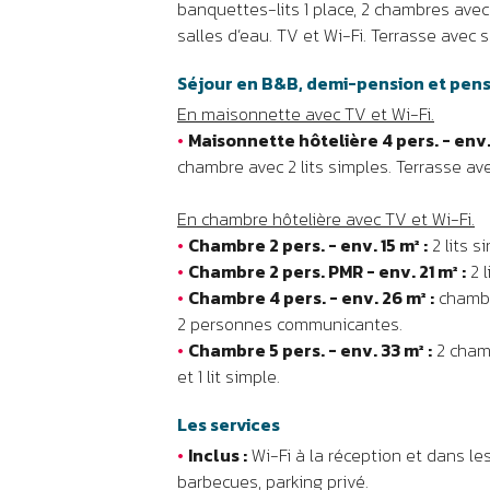
banquettes-lits 1 place, 2 chambres avec 
salles d’eau. TV et Wi-Fi. Terrasse avec s
Séjour en B&B, demi-pension et pen
En maisonnette avec TV et Wi-Fi.
•
Maisonnette hôtelière 4 pers. - env. 
chambre avec 2 lits simples. Terrasse ave
En chambre hôtelière avec TV et Wi-Fi.
•
Chambre 2 pers. - env. 15 m² :
2 lits s
•
Chambre 2 pers. PMR - env. 21 m² :
2 l
•
Chambre 4 pers. - env. 26 m² :
chambre
2 personnes communicantes.
•
Chambre 5 pers. - env. 33 m² :
2 chamb
et 1 lit simple.
Les services
•
Inclus :
Wi-Fi à la réception et dans le
barbecues, parking privé.