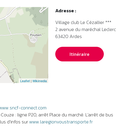
Adresse :
Village club Le Cézallier ***
2 avenue du maréchal Leclerc
63420
Ardes
Itinéraire
Leaflet
|
Wikimedia
www.sncf-connect.com
Couze : ligne P20, arrêt Place du marché. L’arrêt de bus
us d’infos sur
www.laregionvoustransporte.fr