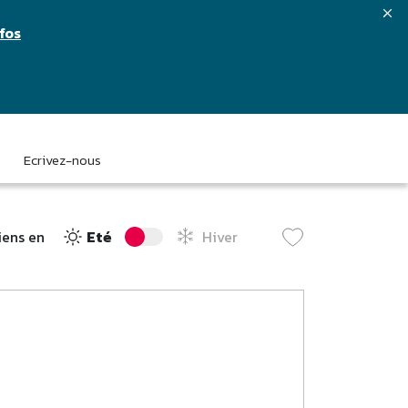
nfos
Ecrivez-nous
iens en
Eté
Hiver