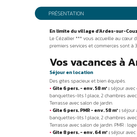
PRÉSENTATION
En limite du village d’Ardes-sur-Cou
Le Cézallier *** vous accueille au cœur 
premiers services et commerces sont à 
Vos vacances à A
Séjour en location
Des gites spacieux et bien équipés.
•
Gite 6 pers. - env. 58 m² :
séjour avec c
banquettes-lits 1 place, 2 chambres avec 
Terrasse avec salon de jardin.
•
Gite 6 pers. PMR - env. 58 m² :
séjour 
banquettes-lits 1 place, 2 chambres avec 
Terrasse avec salon de jardin. PMR : log
•
Gite 8 pers. - env. 64 m² :
séjour avec 