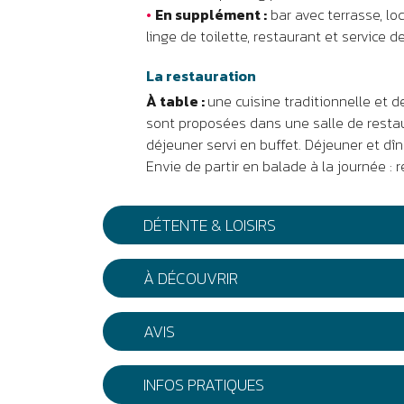
•
En supplément :
bar avec terrasse, loca
linge de toilette, restaurant et service d
La restauration
À table :
une cuisine traditionnelle et d
sont proposées dans une salle de restau
déjeuner servi en buffet. Déjeuner et dîne
Envie de partir en balade à la journée : 
DÉTENTE & LOISIRS
À DÉCOUVRIR
AVIS
INFOS PRATIQUES