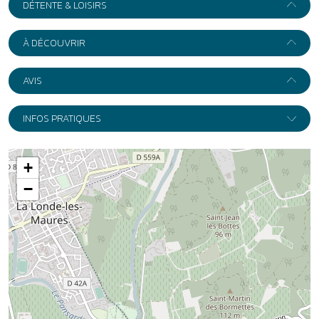
−
Leaflet
|
Wikimedia
Adresse :
Village La Londe-Les-Maures ***
423 Le Pellegrin
83250
La Londe-Les-Maures
Itinéraire
Accès en train et en bus