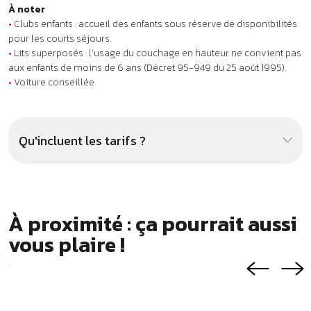
À proximité : ça pourrait aussi
vous plaire !
.
Village club La Manne **
Villag
BORMES-LES-MIMOSAS
LE LAV
490 €