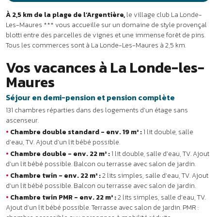
•
Chambre double standard - env. 19 m² :
1 lit double, salle
d’eau, TV. Ajout d’un lit bébé possible.
•
Chambre double - env. 22 m² :
1 lit double, salle d’eau, TV. Ajout
d’un lit bébé possible. Balcon ou terrasse avec salon de jardin.
•
Chambre twin - env. 22 m² :
2 lits simples, salle d’eau, TV. Ajout
d’un lit bébé possible. Balcon ou terrasse avec salon de jardin.
•
Chambre twin PMR - env. 22 m² :
2 lits simples, salle d’eau, TV.
Ajout d’un lit bébé possible. Terrasse avec salon de jardin. PMR :
chambre accessible aux personnes à mobilité réduite.
•
Chambres communicantes 4 pers. - env. 44 m² :
regroupement d’une chambre double et d’une chambre twin ou de
2 chambres twin.
Les services
•
Inclus :
Wi-Fi au bar, kit bébé (lit parapluie, baignoire et chaise-
haute sur demande), parking privé.
•
En supplément :
bar avec terrasse, location de vélos électriques,
laverie.
⚡3 bornes de recharge pour les voitures électriques sur le parking.