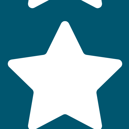
QUI SOMMES-NOUS
LABELS ET CLASSEMENTS
AIDES AUX VACANCES
CONSEILS VACANCES
FAQ
Accès :
Particuliers
-
CSE
-
Groupes