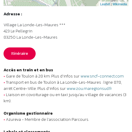
•
Gare de Toulon à 28 km. Plus d’infos sur
www.sncf-connect.com
•
Transport en bus de Toulon à La Londe-Les-Maures : ligne 878,
arrêt Centre-Ville. Plus d’infos sur
www.zou.maregionsud.fr
•
Liaison en covoiturage ou en taxi jusqu’au village de vacances (3
km).
Organisme gestionnaire
•
Azureva - Membre de l’association Parcours.
Labels et classements
•
Classement Atout France : Village de vacances ***. Plus d’infos
sur
www.atout-france.fr
•
Label Accueil Vélo : France Vélo Tourisme. Plus d’infos sur
www.francevelotourisme.com
•
Établissement disposant de logements adaptés aux personnes à
mobilité réduite (PMR).
Aides aux vacances
•
Chèques-Vacances ANCV acceptés.
Animaux
Un animal admis : 7 € /nuit.