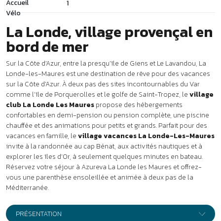
chauffée et des animations pour petits et grands. Parfait pour des
vacances en famille, le
village vacances La Londe-Les-Maures
invite à la randonnée au cap Bénat, aux activités nautiques et à
explorer les îles d’Or, à seulement quelques minutes en bateau.
Réservez votre séjour à Azureva La Londe les Maures et offrez-
vous une parenthèse ensoleillée et animée à deux pas de la
Méditerranée.
PRÉSENTATION
À 2,5 km de la plage de l’Argentière,
le village club La Londe-
Les-Maures *** vous accueille sur un domaine de style provençal
blotti entre des parcelles de vignes et une immense forêt de pins.
Tous les commerces sont à La Londe-Les-Maures à 2,5 km.
Vos vacances à La Londe-les-
Maures
Séjour en demi-pension et pension complète
131 chambres réparties dans des logements d’un étage sans
ascenseur.