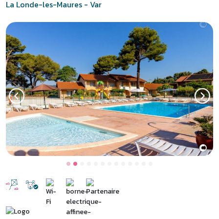
La Londe-les-Maures - Var
©
Previous
Next
La Londe, village provençal en
bord de mer
Sur la Côte d’Azur, entre la presqu’île de Giens et Le Lavandou, La
Londe-les-Maures est une destination de rêve pour des vacances
sur la Côte d’Azur. À deux pas des sites incontournables du Var
comme l’île de Porquerolles et le golfe de Saint-Tropez, le
village
club La Londe Les Maures
propose des hébergements
confortables en demi-pension ou pension complète, une piscine