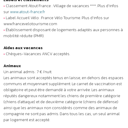
Les animaux sont acceptés tenus en laisse, en dehors des espaces
communs et moyennant supplément. Le carnet de vaccination est
obligatoire et peut être demandé à votre arrivée. Les animaux
réputés dangereux notamment les chiens de première catégorie
(chiens d’attaque) et de deuxième catégorie (chiens de défense)
ainsi que les animaux non considérés comme des animaux de
compagnie ne sont pas admis. Dans tous les cas, un seul animal
par logement est accepté.
À noter
•
Clubs enfants : accueil des enfants sous réserve de disponibilités
pour les courts séjours.
•
Lits superposés : l’usage du couchage en hauteur ne convient pas
aux enfants de moins de 6 ans (Décret 95-949 du 25 août 1995).
•
Voiture conseillée.
Qu'incluent les tarifs ?