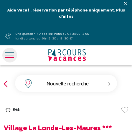
Aide Vacaf : réservation par téléphone uniquement.
Plus
d'infos
Une question ? Appellez-nous au
04 34 09 12 50
lundi au vendredi 9h-12h30 / 13h30-17h
Eté
Village La Londe-Les-Maures ***