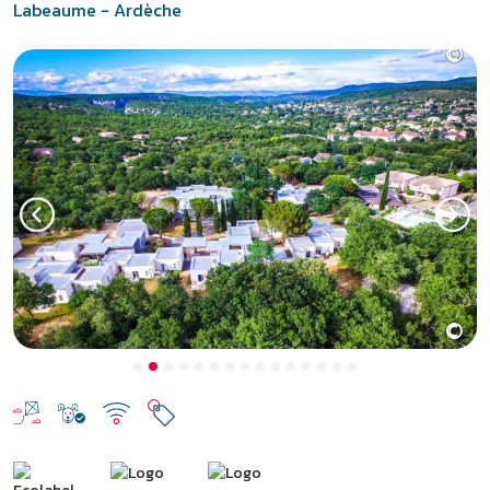
Labeaume - Ardèche
©
Previous
Next
Labeaume, vacances au cœur
de l’Ardèche
Entre Cévennes et Provence, dans un environnement alternant
plateaux, falaises et gorges spectaculaires, Labeaume offre une
situation de rêve pour des vacances en Ardèche. À 9 km de Vallon
Pont d’Arc, près de la rivière Beaume, le
village vacances La
Buissière à Labeaume
propose des gites en location, une piscine
et des animations pour toute la famille. Depuis notre
village club