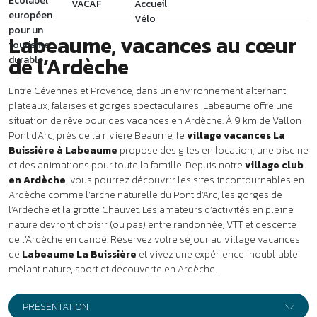
en Ardèche
, vous pourrez découvrir les sites incontournables en
Ardèche comme l’arche naturelle du Pont d’Arc, les gorges de
l’Ardèche et la grotte Chauvet. Les amateurs d’activités en pleine
nature devront choisir (ou pas) entre randonnée, VTT et descente
de l’Ardèche en canoë. Réservez votre séjour au village vacances
de
Labeaume La Buissière
et vivez une expérience inoubliable
mêlant nature, sport et découverte en Ardèche.
PRÉSENTATION
À 800 mètres du village typique de Ruoms,
le village vacances
La Buissière *** vous accueille sur un domaine surplombant la
rivière la Beaume, à deux pas des gorges de l’Ardèche et à
seulement 9 km de Vallon Pont d’Arc. Premiers commerces à 2 km.
Supermarché à 4 km.
Vos vacances à Labeaume en
Ardèche
Séjour en location : les maisonnettes
52 maisonnettes de plain-pied réparties dans un parc verdoyant.