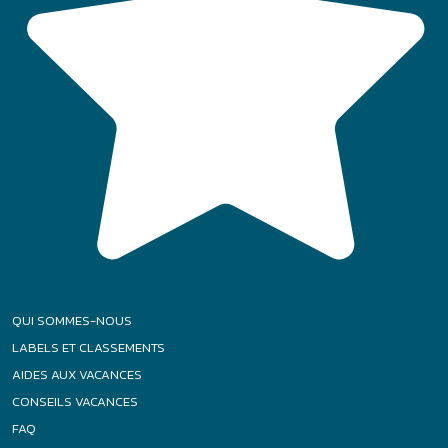
QUI SOMMES-NOUS
LABELS ET CLASSEMENTS
AIDES AUX VACANCES
CONSEILS VACANCES
FAQ
Accès :
Particuliers
-
CSE
-
Groupes
|
|
|
Plan de site
Mentions légales
Politique relative aux cookies
|
|
Conditions générales
Gestion des Cookies
Agence Félix