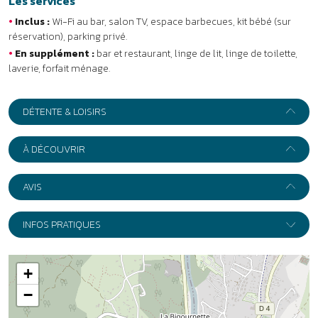
AVIS
INFOS PRATIQUES
+
−
Leaflet
|
Wikimedia
Adresse :
Village vacances La Buissière ****