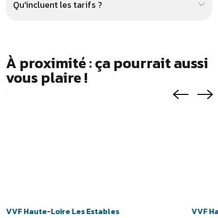
VVF Haute-Loire Les Estables
VVF Ha
LES ESTABLES
SAINT-J
Suivez-nous
Inscrivez-vous à la Newsletter