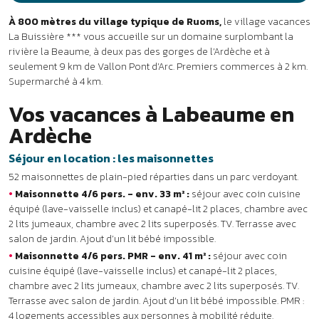
•
Maisonnette 4/6 pers. - env. 33 m² :
séjour avec coin cuisine
équipé (lave-vaisselle inclus) et canapé-lit 2 places, chambre avec
2 lits jumeaux, chambre avec 2 lits superposés. TV. Terrasse avec
salon de jardin. Ajout d’un lit bébé impossible.
•
Maisonnette 4/6 pers. PMR - env. 41 m² :
séjour avec coin
cuisine équipé (lave-vaisselle inclus) et canapé-lit 2 places,
chambre avec 2 lits jumeaux, chambre avec 2 lits superposés. TV.
Terrasse avec salon de jardin. Ajout d’un lit bébé impossible. PMR :
4 logements accessibles aux personnes à mobilité réduite.
•
Maisonnette 4/6 pers. 2 SDB - env. 49 m² :
séjour avec coin
cuisine équipé (lave-vaisselle inclus) et canapé-lit 2 places, 2
chambres avec chacune 2 lits jumeaux. 2 salles d’eau. TV. Terrasse
avec salon de jardin. Ajout d’un lit bébé possible.
•
Maisonnette 6/7 pers. - env. 41 m² :
séjour avec coin cuisine
équipé (lave-vaisselle inclus) et canapé-lit 1 place, chambre avec 2
lits superposés, 2 chambres avec chacune 2 lits jumeaux. TV.
Terrasse avec salon de jardin. Ajout d’un lit bébé impossible.
Séjour en location : la résidence
8 logements répartis dans une résidence sur 2 niveaux.