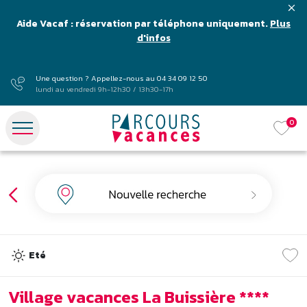
Aide Vacaf : réservation par téléphone uniquement.
Plus
d'infos
Une question ? Appellez-nous au
04 34 09 12 50
lundi au vendredi 9h-12h30 / 13h30-17h
0
Eté
Village vacances La Buissière ****