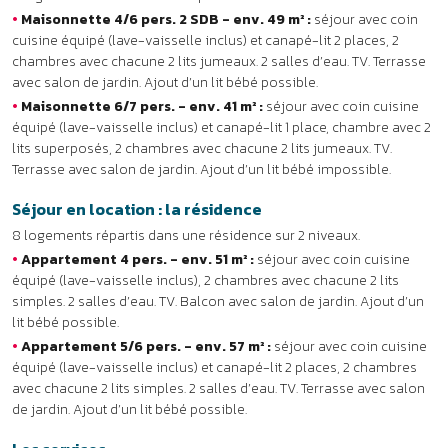
•
Appartement 4 pers. - env. 51 m² :
séjour avec coin cuisine
équipé (lave-vaisselle inclus), 2 chambres avec chacune 2 lits
simples. 2 salles d’eau. TV. Balcon avec salon de jardin. Ajout d’un
lit bébé possible.
•
Appartement 5/6 pers. - env. 57 m² :
séjour avec coin cuisine
équipé (lave-vaisselle inclus) et canapé-lit 2 places, 2 chambres
avec chacune 2 lits simples. 2 salles d’eau. TV. Terrasse avec salon
de jardin. Ajout d’un lit bébé possible.
Les services
•
Inclus :
Wi-Fi au bar, salon TV, espace barbecues, kit bébé (sur
réservation), parking privé.
•
En supplément :
bar et restaurant, linge de lit, linge de toilette,
laverie, forfait ménage.
DÉTENTE & LOISIRS
À DÉCOUVRIR