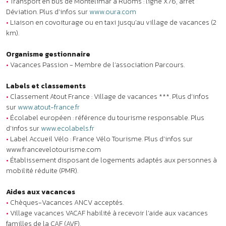
d’infos sur
www.ecolabels.fr
•
Label Accueil Vélo : France Vélo Tourisme. Plus d’infos sur
www.francevelotourisme.com
•
Établissement disposant de logements adaptés aux personnes à
mobilité réduite (PMR).
Aides aux vacances
•
Chèques-Vacances ANCV acceptés.
•
Village vacances VACAF habilité à recevoir l’aide aux vacances
familles de la CAF (AVF).
Animaux
Un animal admis : 49 € /semaine.
Les animaux sont acceptés tenus en laisse, en dehors des espaces
communs et moyennant supplément. Le carnet de vaccination est
obligatoire et peut être demandé à votre arrivée. Les animaux
réputés dangereux notamment les chiens de première catégorie
(chiens d’attaque) et de deuxième catégorie (chiens de défense)
ainsi que les animaux non considérés comme des animaux de
compagnie ne sont pas admis. Dans tous les cas, un seul animal
par logement est accepté.