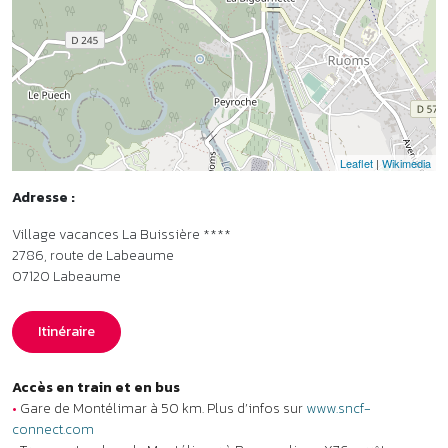
2786, route de Labeaume
07120
Labeaume
Itinéraire
Accès en train et en bus
•
Gare de Montélimar à 50 km. Plus d’infos sur
www.sncf-
connect.com
•
Transport en bus de Montélimar à Ruoms : ligne X76, arrêt
Déviation. Plus d’infos sur
www.oura.com
•
Liaison en covoiturage ou en taxi jusqu’au village de vacances (2
km).
Organisme gestionnaire
•
Vacances Passion - Membre de l’association Parcours.
Labels et classements
•
Classement Atout France : Village de vacances ***. Plus d’infos
sur
www.atout-france.fr
•
Écolabel européen : référence du tourisme responsable. Plus