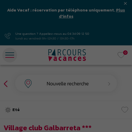
Aide Vacaf : réservation par téléphone uniquement.
Plus
d'infos
Une question ? Appellez-nous au
04 34 09 12 50
lundi au vendredi 9h-12h30 / 13h30-17h
0
Eté
Village club Galbarreta ***