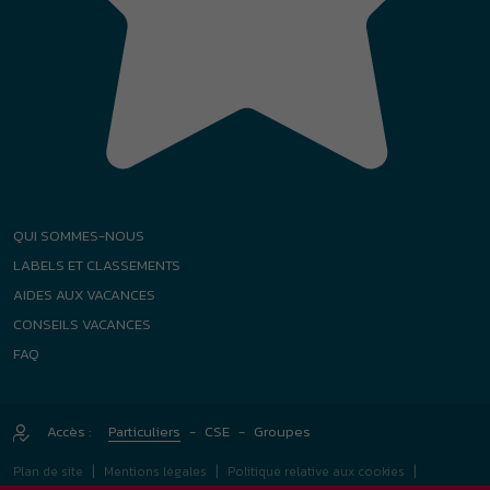
AIDES AUX VACANCES
CONSEILS VACANCES
FAQ
Accès :
Particuliers
-
CSE
-
Groupes
|
|
|
Plan de site
Mentions légales
Politique relative aux cookies
|
|
Conditions générales
Gestion des Cookies
Agence Félix