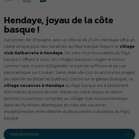
de sable fin de Bidart et Guéthary. Cerise sur le gâteau (basque), ce
village vacances à Hendaye
au Pays basque
est à seulement
400 mètres du bord de mer ! Réservez votre séjour en demi-
pension ou pension complète au village club Azureva Hendaye
dans les Pyrénées Atlantiques et vivez des vacances
exceptionnelles entre détente et découvertes culturelles au Pays
basque.
PRÉSENTATION
À 5 minutes à pied de la plage des 2 Jumeaux,
à proximité
immédiate du front de mer et du centre-ville d’Hendaye, le village
vacances Galbarreta *** propose des prestations de grande
qualité et offre une vue à couper le souffle sur l’océan. Tous les
services et commerces sont à proximité.
Vos vacances à Hendaye au
Pays basque
Séjour en demi-pension et pension complète
120 chambres réparties dans des pavillons d’un étage tournés vers