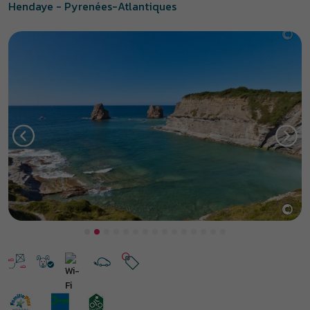
Hendaye - Pyrenées-Atlantiques
©
Previous
Next
Hendaye, joyau de la côte
basque !
Aux portes de l’Espagne, avec un littoral de 25 km, Hendaye offre un
cadre unique pour des vacances au Pays basque. Depuis le
village
club Galbarreta à Hendaye
, les sites incontournables du Pays
basque s’offrent à vous : les villages basques rouges et blancs
comme Sare, Ascain et Espelette, le train de la Rhune et sa vue
panoramique sur l’océan, Saint-Jean-de-Luz ou encore les plages