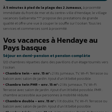
l’océan.
•
Chambre twin - env. 15 m² :
2 lits jumeaux, TV, Wi-Fi. Terrasse ou
balcon avec salon de jardin. Ajout d’un lit bébé possible.
•
Chambre twin PMR - env. 15 m² :
2 lits jumeaux, TV, Wi-Fi.
Terrasse avec salon de jardin. Ajout d’un lit bébé possible. PMR :
chambre accessible aux personnes à mobilité réduite.
•
Chambre double - env. 15 m² :
1 lit double, TV, Wi-Fi. Terrasse ou
balcon avec salon de jardin. Ajout d’un lit bébé possible.
•
Chambre triple - env. 17 m² :
3 lits simples, TV, Wi-Fi. Terrasse ou
balcon avec salon de jardin. Ajout d’un lit bébé possible.
•
Chambre 4 pers. - env. 30 m² :
regroupement d’une chambre
twin et d’une chambre double communicantes.
•
Chambre 5 pers. - env. 32 m² :
regroupement d’une chambre
twin et d’une chambre triple communicantes.
Les services
•
Inclus :
Wi-Fi dans les espaces communs, salon avec grand
écran, kit bébé (lit parapluie, baignoire et chaise-haute sur
demande), parking privé.
•
En supplément :
bar avec terrasse et vue océan, laverie, location