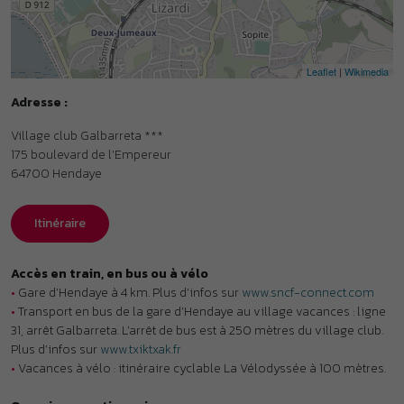
Accès en train, en bus ou à vélo
•
Gare d’Hendaye à 4 km. Plus d’infos sur
www.sncf-connect.com
•
Transport en bus de la gare d’Hendaye au village vacances : ligne
31, arrêt Galbarreta. L’arrêt de bus est à 250 mètres du village club.
Plus d’infos sur
www.txiktxak.fr
•
Vacances à vélo : itinéraire cyclable La Vélodyssée à 100 mètres.
Organisme gestionnaire
•
Azureva - Membre de l’association Parcours.
Labels et classements
•
Classement Atout France : Village de vacances ***. Plus d’infos
sur
www.atout-france.fr
•
Label Clef Verte : référence du tourisme durable. Plus d’infos sur
www.laclefverte.org
•
Label Accueil Vélo : France Vélo Tourisme. Plus d’infos sur
www.francevelotourisme.com
•
Label Famille Plus : station engagée pour les familles. Plus d’infos
sur
www.familleplus.fr