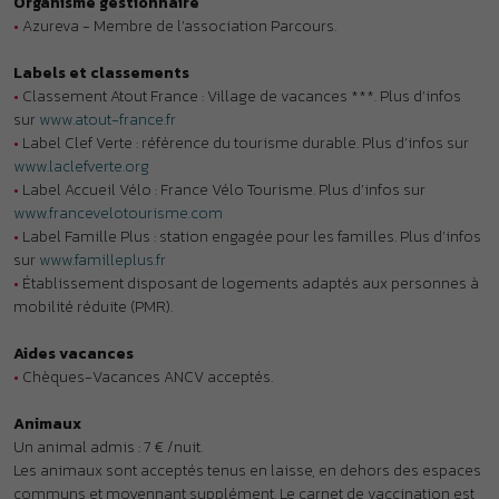
•
Établissement disposant de logements adaptés aux personnes à
mobilité réduite (PMR).
Aides vacances
•
Chèques-Vacances ANCV acceptés.
Animaux
Un animal admis : 7 € /nuit.
Les animaux sont acceptés tenus en laisse, en dehors des espaces
communs et moyennant supplément. Le carnet de vaccination est
obligatoire et peut être demandé à votre arrivée. Les animaux
réputés dangereux notamment les chiens de première catégorie
(chiens d’attaque) et de deuxième catégorie (chiens de défense)
ainsi que les animaux non considérés comme des animaux de
compagnie ne sont pas admis. Dans tous les cas, un seul animal
par logement est accepté.
À noter
•
Clubs enfants : accueil des enfants sous réserve de disponibilités
pour les courts séjours.
•
Lits superposés : l’usage du couchage en hauteur ne convient pas
aux enfants de moins de 6 ans (Décret 95-949 du 25 août 1995).