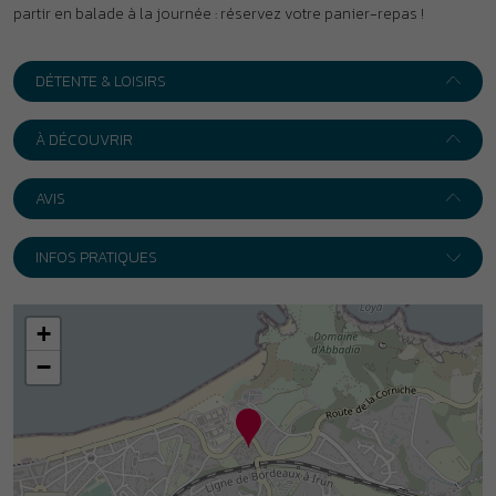
+
−
Leaflet
|
Wikimedia
Adresse :
Village club Galbarreta ***
175 boulevard de l’Empereur
64700
Hendaye
Itinéraire