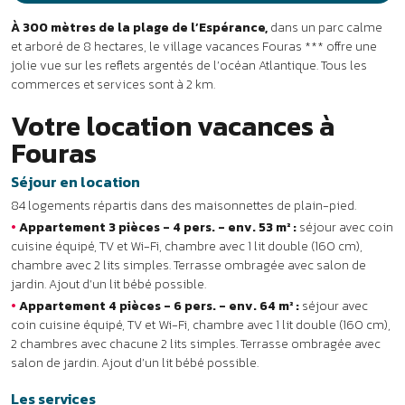
cuisine équipé, TV et Wi-Fi, chambre avec 1 lit double (160 cm),
chambre avec 2 lits simples. Terrasse ombragée avec salon de
jardin. Ajout d’un lit bébé possible.
•
Appartement 4 pièces - 6 pers. - env. 64 m² :
séjour
avec
coin cuisine équipé, TV et Wi-Fi, chambre avec 1 lit double (160 cm),
2 chambres avec chacune 2 lits simples. Terrasse ombragée avec
salon de jardin. Ajout d’un lit bébé possible.
Les services
•
Inclus :
réception, kit bébé (lit parapluie, baignoire et chaise-
haute sur demande), parking privé.
•
En supplément :
snack-bar avec terrasse et vue piscine,
location de vélos, laverie, forfait ménage. Billetterie à tarifs
préférentiels : aquarium de La Rochelle, croisière fort Boyard,
croisière ile d’Aix et zoo de La Palmyre.
DÉTENTE & LOISIRS
À DÉCOUVRIR