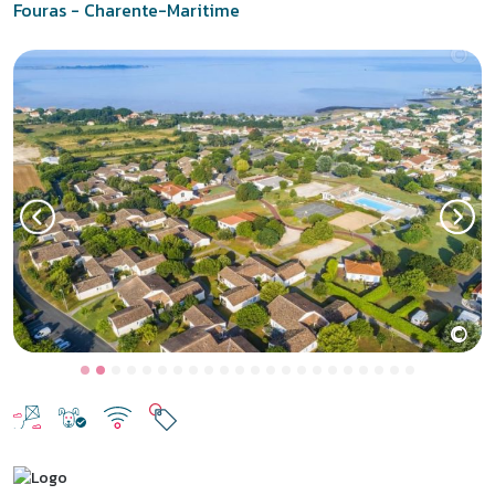
Fouras - Charente-Maritime
©
Previous
Next
Fouras, vacances face au fort
Boyard
Entre La Rochelle et Rochefort, avec ses carrelets, ses plages de
sable fin et trois petits ports, Fouras est un excellent choix pour des
vacances en Charente-Maritime. À 300 mètres du bord de mer, le
village vacances Fouras
propose des hébergements
confortables en location, une piscine chauffée et une ambiance
conviviale pour des vacances inoubliables. Ce
village vacances