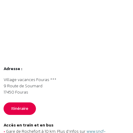
Village vacances Fouras ***
9 Route de Soumard
17450
Fouras
Itinéraire
Accès en train et en bus
•
Gare de Rochefort à 10 km. Plus d’infos sur
www.sncf-
connect.com
•
Transport en bus depuis la gare de Rochefort : ligne G, arrêt
Rigault de Genouilly. L’arrêt de bus est à 550 mètres du village de
vacances. Plus d’infos sur
www.rbus-transport.com
Organisme gestionnaire
•
Azureva - Membre de l’association Parcours.
Labels et classements
•
Classement Atout France : Village de vacances ***. Plus d’infos
sur
www.atout-france.fr
•
Label Accueil Vélo : France Vélo Tourisme. Plus d’infos sur