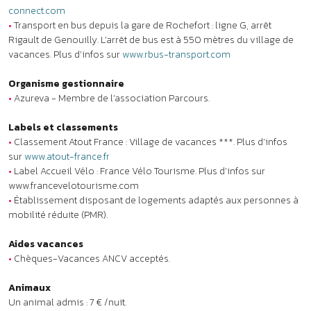
www.francevelotourisme.com
•
Établissement disposant de logements adaptés aux personnes à
mobilité réduite (PMR).
Aides vacances
•
Chèques-Vacances ANCV acceptés.
Animaux
Un animal admis : 7 € /nuit.
Les animaux sont acceptés tenus en laisse, en dehors des espaces
communs et moyennant supplément. Le carnet de vaccination est
obligatoire et peut être demandé à votre arrivée. Les animaux
réputés dangereux notamment les chiens de première catégorie
(chiens d’attaque) et de deuxième catégorie (chiens de défense)
ainsi que les animaux non considérés comme des animaux de
compagnie ne sont pas admis. Dans tous les cas, un seul animal
par logement est accepté.
À noter
•
Clubs enfants : accueil des enfants sous réserve de disponibilités
pour les courts séjours.