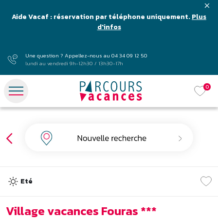
Aide Vacaf : réservation par téléphone uniquement.
Plus
d'infos
Une question ? Appellez-nous au
04 34 09 12 50
lundi au vendredi 9h-12h30 / 13h30-17h
0
Eté
Village vacances Fouras ***