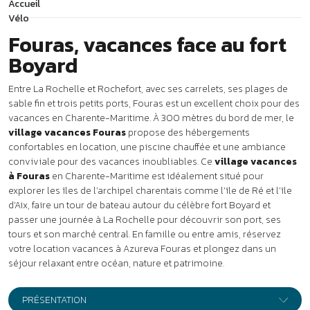
à Fouras
en Charente-Maritime est idéalement situé pour
explorer les îles de l’archipel charentais comme l’île de Ré et l’île
d’Aix, faire un tour de bateau autour du célèbre fort Boyard et
passer une journée à La Rochelle pour découvrir son port, ses
tours et son marché central. En famille ou entre amis, réservez
votre location vacances à Azureva Fouras et plongez dans un
séjour relaxant entre océan, nature et patrimoine.
PRÉSENTATION
À 300 mètres de la plage de l’Espérance,
dans un parc calme
et arboré de 8 hectares, le village vacances Fouras *** offre une
jolie vue sur les reflets argentés de l’océan Atlantique. Tous les
commerces et services sont à 2 km.
Votre location vacances à
Fouras
Séjour en location
84 logements répartis dans des maisonnettes de plain-pied.
•
Appartement 3 pièces - 4 pers. - env. 53 m² :
séjour
avec coin