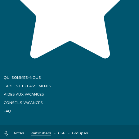
LABELS ET CLASSEMENTS
AIDES AUX VACANCES
CONSEILS VACANCES
FAQ
Accès :
Particuliers
-
CSE
-
Groupes
|
|
|
Plan de site
Mentions légales
Politique relative aux cookies
|
|
Conditions générales
Gestion des Cookies
Agence Félix