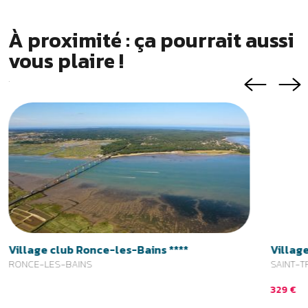
Village club Ronce-les-Bains ****
Village
RONCE-LES-BAINS
SAINT-T
329 €
Suivez-nous
Inscrivez-vous à la Newsletter