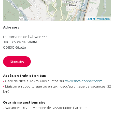
Accès en train et en bus
•
Gare de Nice à 32 km. Plus d’infos sur
www.sncf-connect.com
•
Liaison en covoiturage ou en taxi jusqu’au village de vacances (32
km).
Organisme gestionnaire
•
Vacances ULVF - Membre de l’association Parcours.
Labels et classements
•
Classement Atout France : Village de vacances ***. Plus d’infos
sur
www.atout-france.fr
•
Label Clef Verte : référence du tourisme durable. Plus d’infos sur
www.laclefverte.org
•
Établissement disposant de logements adaptés aux personnes à
mobilité réduite (PMR).
Aides vacances
•
Chèques-Vacances ANCV acceptés.
•
Village vacances VACAF habilité à recevoir l’aide aux vacances
familles de la CAF (AVF).