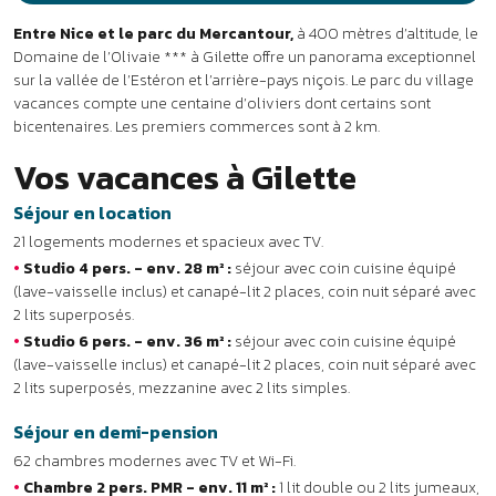
(lave-vaisselle inclus) et canapé-lit 2 places, coin nuit séparé avec
2 lits superposés.
•
Studio 6 pers. - env. 36 m² :
séjour avec coin cuisine équipé
(lave-vaisselle inclus) et canapé-lit 2 places, coin nuit séparé avec
2 lits superposés, mezzanine avec 2 lits simples.
Séjour en demi-pension
62 chambres modernes avec TV et Wi-Fi.
•
Chambre 2 pers. PMR - env. 11 m² :
1 lit double ou 2 lits jumeaux,
salle d’eau.
•
Chambre 3 pers. PMR - env. 11 m² :
3 lits simples, salle d’eau.
Balcon ou loggia.
•
Chambre 4 pers. - env. 20 m² :
pièce avec 2 lits jumeaux, coin
nuit séparé avec 2 lits superposés, salle d’eau. Balcon ou loggia.
•
Chambre 6 pers. - env. 31 m² :
pièce avec 2 lits jumeaux, coin
nuit séparé avec 2 lits superposés, salle d’eau. Mezzanine avec 2
lits simples. Balcon ou loggia.
Les services
•
Inclus :
Wi-Fi à la réception, salon TV, kit bébé (sur réservation),