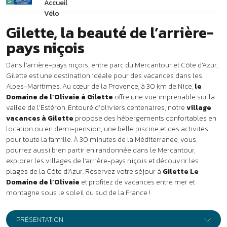
location ou en demi-pension, une belle piscine et des activités
pour toute la famille. À 30 minutes de la Méditerranée, vous
pourrez aussi bien partir en randonnée dans le Mercantour,
explorer les villages de l’arrière-pays niçois et découvrir les
plages de la Côte d’Azur. Réservez votre séjour à
Gilette Le
Domaine de l’Olivaie
et profitez de vacances entre mer et
montagne sous le soleil du sud de la France !
PRÉSENTATION
Entre Nice et le parc du Mercantour,
à 400 mètres d’altitude, le
Domaine de l’Olivaie *** à Gilette offre un panorama exceptionnel
sur la vallée de l’Estéron et l’arrière-pays niçois. Le parc du village
vacances compte une centaine d’oliviers dont certains sont
bicentenaires. Les premiers commerces sont à 2 km.
Vos vacances à Gilette
Séjour en location
21 logements modernes et spacieux avec TV.
•
Studio 4 pers. - env. 28 m² :
séjour avec coin cuisine équipé