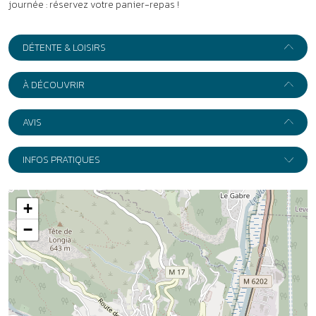
+
−
Leaflet
|
Wikimedia
Adresse :
Le Domaine de l’Olivaie ***
3965 route de Gilette
06830
Gilette
Itinéraire