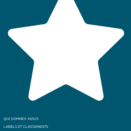
QUI SOMMES-NOUS
LABELS ET CLASSEMENTS
AIDES AUX VACANCES
CONSEILS VACANCES
FAQ
Accès :
Particuliers
-
CSE
-
Groupes
|
|
|
Plan de site
Mentions légales
Politique relative aux cookies
|
|
Conditions générales
Gestion des Cookies
Agence Félix