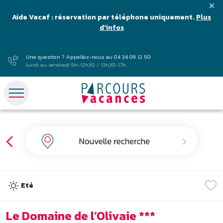
Aide Vacaf : réservation par téléphone uniquement.
Plus
d'infos
Une question ? Appellez-nous au
04 34 09 12 50
lundi au vendredi 9h-12h30 / 13h30-17h
Eté
Le Domaine de l’Olivaie ***