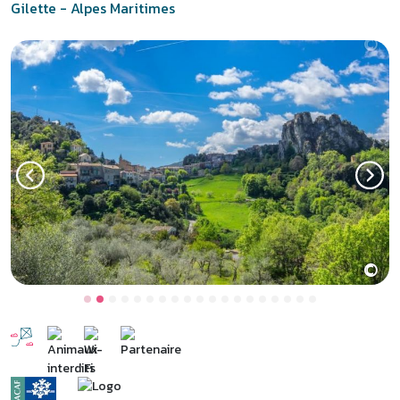
Gilette - Alpes Maritimes
©
Previous
Next
Gilette, la beauté de l’arrière-
pays niçois
Dans l’arrière-pays niçois, entre parc du Mercantour et Côte d’Azur,
Gilette est une destination idéale pour des vacances dans les
Alpes-Maritimes. Au cœur de la Provence, à 30 km de Nice,
le
Domaine de l’Olivaie
à Gilette
offre une vue imprenable sur la
vallée de l’Estéron. Entouré d’oliviers centenaires, notre
village
vacances à Gilette
propose des hébergements confortables en