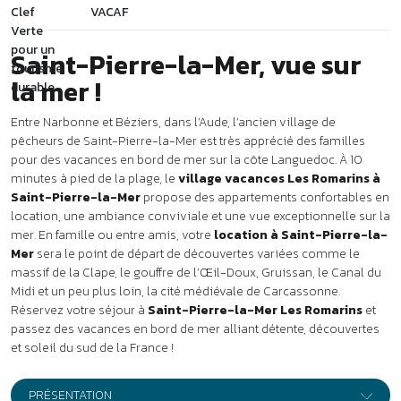
mer. En famille ou entre amis, votre
location à Saint-Pierre-la-
Mer
sera le point de départ de découvertes variées comme le
massif de la Clape, le gouffre de l’Œil-Doux, Gruissan, le Canal du
Midi et un peu plus loin, la cité médiévale de Carcassonne.
Réservez votre séjour à
Saint-Pierre-la-Mer Les Romarins
et
passez des vacances en bord de mer alliant détente, découvertes
et soleil du sud de la France !
PRÉSENTATION
Sur les hauteurs de Saint-Pierre-la-Mer,
à 500 mètres d’une
immense plage de sable fin, le village vacances Les Romarins ***
offre une vue imprenable sur le village et la mer. Le village
vacances est familial et convivial. Premiers commerces à 5
minutes à pied.
Location vacances à Saint-
Pierre-la-Mer
Séjour en location
38 appartements répartis dans une résidence de 2 étages.