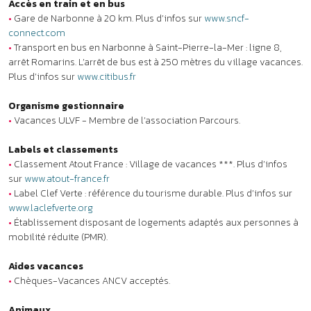
•
Label Clef Verte : référence du tourisme durable. Plus d’infos sur
www.laclefverte.org
•
Établissement disposant de logements adaptés aux personnes à
mobilité réduite (PMR).
Aides vacances
•
Chèques-Vacances ANCV acceptés.
Animaux
Animaux non admis.
À noter
•
Clubs enfants : accueil des enfants sous réserve de disponibilités
pour les courts séjours.
•
Lits superposés : l’usage du couchage en hauteur ne convient pas
aux enfants de moins de 6 ans (Décret 95-949 du 25 août 1995).
•
Voiture conseillée.
Qu'incluent les tarifs ?