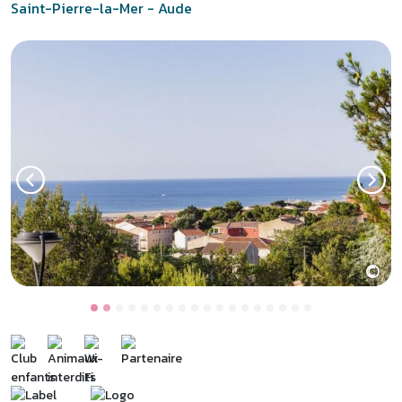
Saint-Pierre-la-Mer - Aude
©
Previous
Next
Saint-Pierre-la-Mer, vue sur
la mer !
Entre Narbonne et Béziers, dans l’Aude, l’ancien village de
pêcheurs de Saint-Pierre-la-Mer est très apprécié des familles
pour des vacances en bord de mer sur la côte Languedoc. À 10
minutes à pied de la plage, le
village vacances Les Romarins à
Saint-Pierre-la-Mer
propose des appartements confortables en
location, une ambiance conviviale et une vue exceptionnelle sur la