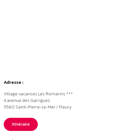
Adresse :
Village vacances Les Romarins ***
4 avenue des Garrigues
11560
Saint-Pierre-la-Mer / Fleury
Itinéraire
Accès en train et en bus
•
Gare de Narbonne à 20 km. Plus d’infos sur
www.sncf-
connect.com
•
Transport en bus en Narbonne à Saint-Pierre-la-Mer : ligne 8,
arrêt Romarins. L’arrêt de bus est à 250 mètres du village vacances.
Plus d’infos sur
www.citibus.fr
Organisme gestionnaire
•
Vacances ULVF - Membre de l’association Parcours.
Labels et classements
•
Classement Atout France : Village de vacances ***. Plus d’infos
sur
www.atout-france.fr