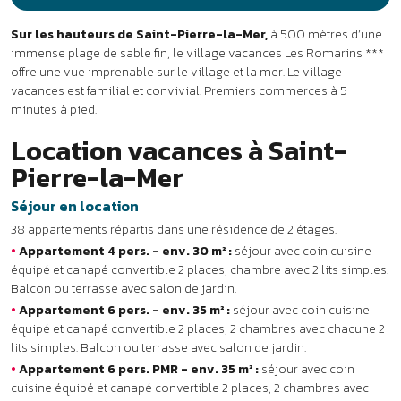
•
Appartement 4 pers. - env. 30 m² :
séjour avec coin cuisine
équipé et canapé convertible 2 places, chambre avec 2 lits simples.
Balcon ou terrasse avec salon de jardin.
•
Appartement 6 pers. - env. 35 m² :
séjour avec coin cuisine
équipé et canapé convertible 2 places, 2 chambres avec chacune 2
lits simples. Balcon ou terrasse avec salon de jardin.
•
Appartement 6 pers. PMR - env. 35 m² :
séjour avec coin
cuisine équipé et canapé convertible 2 places, 2 chambres avec
chacune 2 lits simples. Balcon ou terrasse avec salon de jardin.
PMR : logement accessible aux personnes à mobilité réduite.
Les services
•
Inclus :
Wi-Fi dans les espaces communs, lit bébé (sur
réservation), salon TV, local à vélos sécurisé, parking privé.
•
En supplément :
location de TV, laverie, forfait ménage. En juillet
et août : bar avec vue panoramique.
DÉTENTE & LOISIRS