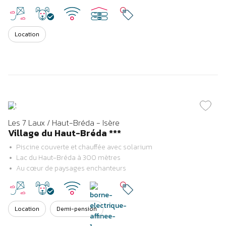
Location
Previous
Next
Les 7 Laux / Haut-Bréda - Isère
Village du Haut-Bréda ***
Piscine couverte et chauffée avec solarium
Lac du Haut-Bréda à 300 mètres
Au cœur de paysages enchanteurs
Location
Demi-pension