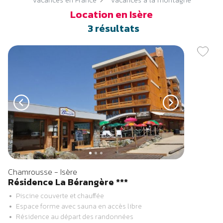
Location en Isère
3
résultats
Previous
Next
Chamrousse - Isère
Résidence La Bérangère ***
Piscine couverte et chauffée
Espace forme avec sauna en accès libre
Résidence au départ des randonnées