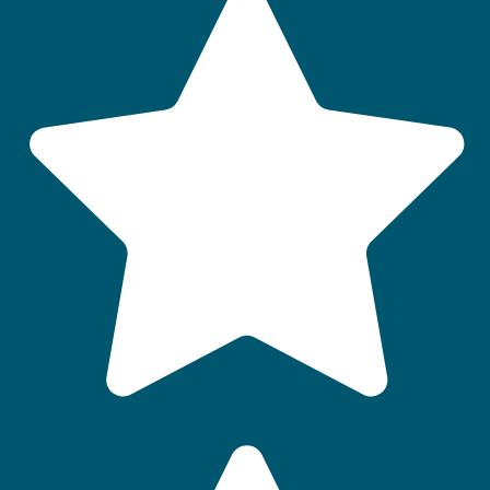
Un animal admis
Wi-Fi gratuit
Local/casier à skis
Bar / snack-bar