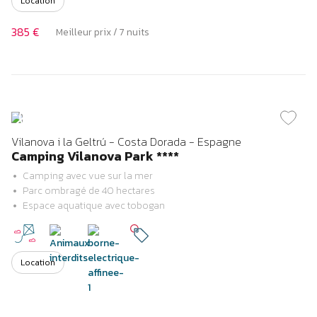
Location
385 €
Meilleur prix / 7 nuits
Previous
Next
Vilanova i la Geltrú - Costa Dorada - ​Espagne
Camping Vilanova Park ****
Camping avec vue sur la mer
Parc ombragé de 40 hectares
Espace aquatique avec tobogan
Location