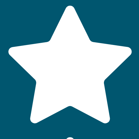
Un animal admis
Wi-Fi gratuit
Local/casier à skis
Bar / snack-bar
Logement PMR
Prêt de kit bébé
Local à vélos
Borne(s) pour voitures électriques