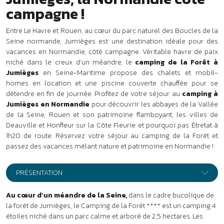
1h20 de route. Réservez votre séjour au camping de la Forêt et
passez des vacances mêlant nature et patrimoine en Normandie !
PRÉSENTATION
Au cœur d’un méandre de la Seine,
dans le cadre bucolique de
la forêt de Jumièges, le Camping de la Forêt **** est un camping 4
étoiles niché dans un parc calme et arboré de 2,5 hectares. Les
premiers commerces sont à 1 km. Supermarché à 9 km.
Votre camping à Jumièges
Séjour en location
Des logements répartis dans un grand parc verdoyant.
•
Chalet bois 4 pers. - env. 29 m² :
séjour avec coin cuisine
équipé, chambre avec 1 lit double, chambre avec 2 lits superposés.
TV. Terrasse couverte avec salon de jardin.
•
Mobil-home Bonsaï 2 pers. - env. 20 m² :
séjour avec coin
cuisine équipé, chambre avec 1 lit double. TV. Terrasse semi-
couverte avec salon de jardin.