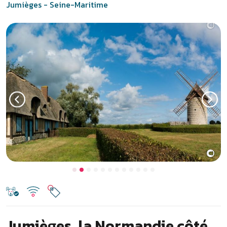
Jumièges - Seine-Maritime
©
Previous
Next
Jumièges, la Normandie côté
campagne !
Entre Le Havre et Rouen, au cœur du parc naturel des Boucles de la
Seine normande, Jumièges est une destination idéale pour des
vacances en Normandie, côté campagne. Véritable havre de paix
niché dans le creux d’un méandre, le
camping de la Forêt à
Jumièges
en Seine-Maritime propose des chalets et mobil-
homes en location et une piscine couverte chauffée pour se
détendre en fin de journée. Profitez de votre séjour au
camping à
Jumièges en Normandie
pour découvrir les abbayes de la Vallée
de la Seine, Rouen et son patrimoine flamboyant, les villes de
Deauville et Honfleur sur la Côte Fleurie et pourquoi pas Étretat à