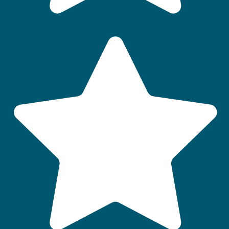
QUI SOMMES-NOUS
LABELS ET CLASSEMENTS
AIDES AUX VACANCES
CONSEILS VACANCES
FAQ
Accès :
Particuliers
-
CSE
-
Groupes