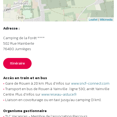
Accès en train et en bus
•
Gare de Rouen à 28 km. Plus d’infos sur
www.sncf-connect.com
•
Transport en bus de Rouen à Yainville : ligne 530, arrêt Yainville
Centre. Plus d’infos sur
www.reseau-astuce.fr
•
Liaison en covoiturage ou en taxi jusqu’au camping (3 km).
Organisme gestionnaire
•
TLC Vacances - Membre de l’association Parcours.
Labels et classements
•
Classement Atout France : Camping ****. Plus d’infos sur
www.atout-france.fr
Aides vacances
•
Chèques-Vacances ANCV acceptés.
Animaux
Un animal admis : 35 € /semaine. À mentionner obligatoirement
lors de la réservation.
Les animaux sont acceptés tenus en laisse, en dehors des espaces