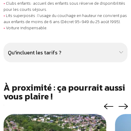
À proximité : ça pourrait aussi
vous plaire !
.
VVF Forges-les-Eaux ***
Villag
FORGES-LES-EAUX
DIVES-