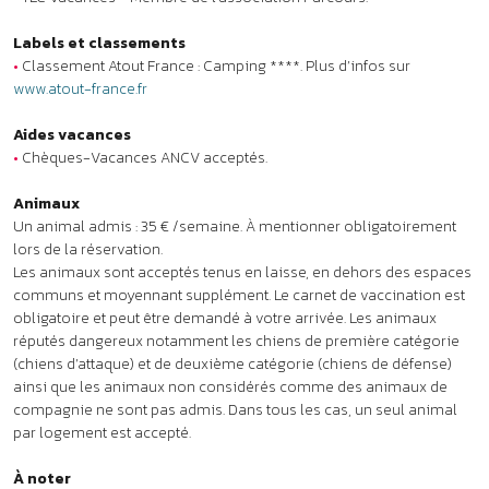
communs et moyennant supplément. Le carnet de vaccination est
obligatoire et peut être demandé à votre arrivée. Les animaux
réputés dangereux notamment les chiens de première catégorie
(chiens d’attaque) et de deuxième catégorie (chiens de défense)
ainsi que les animaux non considérés comme des animaux de
compagnie ne sont pas admis. Dans tous les cas, un seul animal
par logement est accepté.
À noter
•
Clubs enfants : accueil des enfants sous réserve de disponibilités
pour les courts séjours.
•
Lits superposés : l’usage du couchage en hauteur ne convient pas
aux enfants de moins de 6 ans (Décret 95-949 du 25 août 1995).
•
Voiture indispensable.
Qu'incluent les tarifs ?