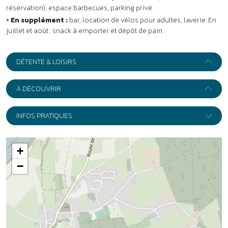
+
−
Leaflet
|
Wikimedia
Adresse :
Camping de la Forêt ****
582 Rue Mainberte
76480
Jumièges
Itinéraire