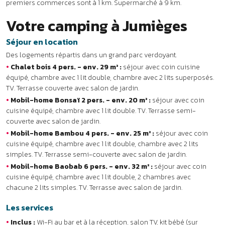
•
Mobil-home Bambou 4 pers. - env. 25 m² :
séjour avec coin
cuisine équipé, chambre avec 1 lit double, chambre avec 2 lits
simples. TV. Terrasse semi-couverte avec salon de jardin.
•
Mobil-home Baobab 6 pers. - env. 32 m² :
séjour avec coin
cuisine équipé, chambre avec 1 lit double, 2 chambres avec
chacune 2 lits simples. TV. Terrasse avec salon de jardin.
Les services
•
Inclus :
Wi-Fi au bar et à la réception, salon TV, kit bébé (sur
réservation), espace barbecues, parking privé.
•
En supplément :
bar, location de vélos pour adultes, laverie. En
juillet et août : snack à emporter et dépôt de pain.
DÉTENTE & LOISIRS
À DÉCOUVRIR
INFOS PRATIQUES